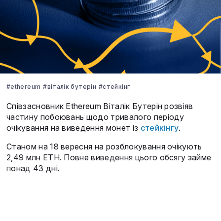
#ethereum
#віталік бутерін
#стейкінг
Співзасновник Ethereum Віталік Бутерін розвіяв
частину побоювань щодо тривалого періоду
очікування на виведення монет із
стейкінгу
.
Станом на 18 вересня на розблокування очікують
2,49 млн ETH. Повне виведення цього обсягу займе
понад 43 дні.