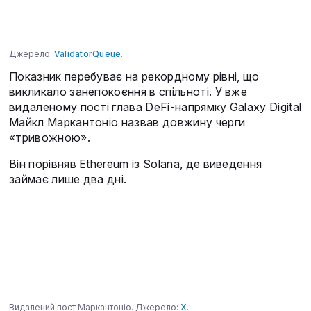
Джерело:
ValidatorQueue
.
Показник перебуває на рекордному рівні, що
викликало занепокоєння в спільноті. У вже
видаленому пості глава DeFi-напрямку Galaxy Digital
Майкл Маркантоніо назвав довжину черги
«тривожною».
Він порівняв Ethereum із Solana, де виведення
займає лише два дні.
Видалений пост Маркантоніо. Джерело:
X
.