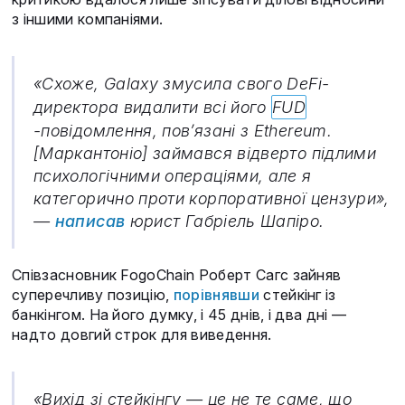
з іншими компаніями.
«Схоже, Galaxy змусила свого DeFi-
директора видалити всі його
FUD
-повідомлення, пов’язані з Ethereum.
[Маркантоніо] займався відверто підлими
психологічними операціями, але я
категорично проти корпоративної цензури»,
—
написав
юрист Габріель Шапіро.
Співзасновник FogoChain Роберт Сагс зайняв
суперечливу позицію,
порівнявши
стейкінг із
банкінгом. На його думку, і 45 днів, і два дні —
надто довгий строк для виведення.
«Вихід зі стейкінгу — це не те саме, що