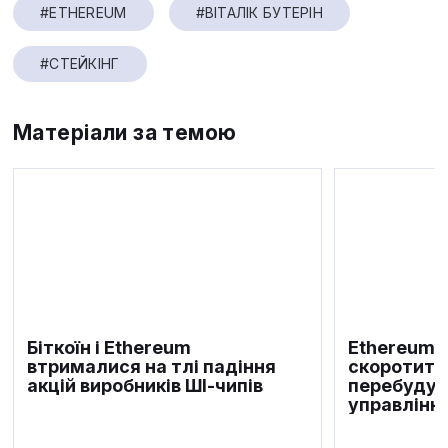
#ETHEREUM
#ВІТАЛІК БУТЕРІН
#СТЕЙКІНГ
Матеріали за темою
Біткоїн і Ethereum
Ethereum 
втрималися на тлі падіння
скоротить
акцій виробників ШІ-чипів
перебудує
управлінн