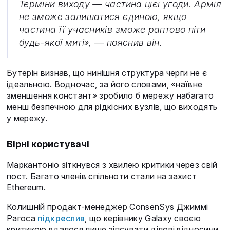
Терміни виходу — частина цієї угоди. Армія
не зможе залишатися єдиною, якщо
частина її учасників зможе раптово піти
будь-якої миті», — пояснив він.
Бутерін визнав, що нинішня структура черги не є
ідеальною. Водночас, за його словами, «наївне
зменшення констант» зробило б мережу набагато
менш безпечною для рідкісних вузлів, що виходять
у мережу.
Вірні користувачі
Маркантоніо зіткнувся з хвилею критики через свій
пост. Багато членів спільноти стали на захист
Ethereum.
Колишній продакт-менеджер ConsenSys Джиммі
Рагоса
підкреслив
, що керівнику Galaxy своєю
критикою вдалося лише зіпсувати ділові відносини