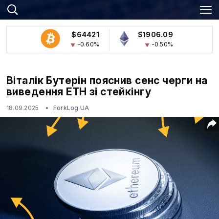
$64421
$1906.09
-0.60%
-0.50%
Віталік Бутерін пояснив сенс черги на
виведення ETH зі стейкінгу
18.09.2025
ForkLog UA