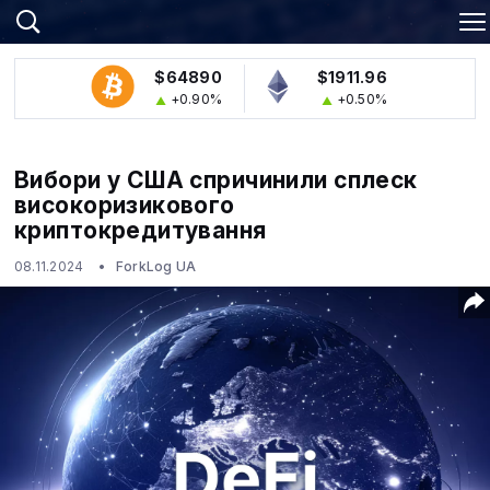
$64890
$1911.96
+0.90%
+0.50%
Вибори у США спричинили сплеск
високоризикового
криптокредитування
08.11.2024
ForkLog UA