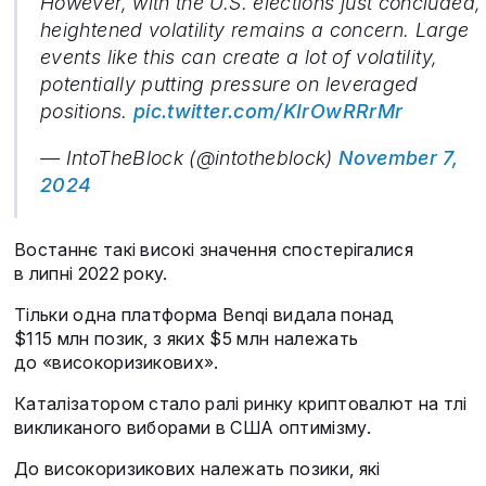
However, with the U.S. elections just concluded,
heightened volatility remains a concern. Large
events like this can create a lot of volatility,
potentially putting pressure on leveraged
positions.
pic.twitter.com/KIrOwRRrMr
— IntoTheBlock (@intotheblock)
November 7,
2024
Востаннє такі високі значення спостерігалися
в липні 2022 року.
Тільки одна платформа Benqi видала понад
$115 млн позик, з яких $5 млн належать
до «високоризикових».
Каталізатором стало ралі ринку криптовалют на тлі
викликаного виборами в США оптимізму.
До високоризикових належать позики, які