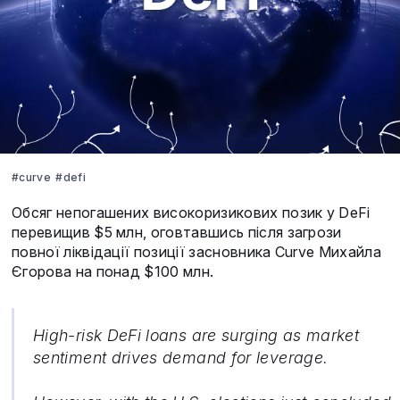
#curve
#defi
Обсяг непогашених високоризикових позик у DeFi
перевищив $5 млн, оговтавшись після загрози
повної ліквідації позиції засновника Curve Михайла
Єгорова на понад $100 млн.
High-risk DeFi loans are surging as market
sentiment drives demand for leverage.