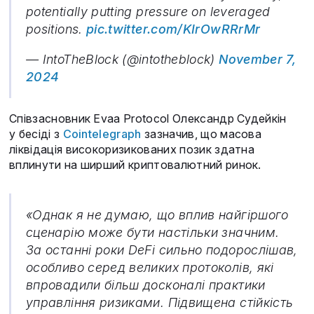
potentially putting pressure on leveraged
positions.
pic.twitter.com/KIrOwRRrMr
— IntoTheBlock (@intotheblock)
November 7,
2024
Співзасновник Evaa Protocol Олександр Судейкін
у бесіді з
Cointelegraph
зазначив, що масова
ліквідація високоризикованих позик здатна
вплинути на ширший криптовалютний ринок.
«Однак я не думаю, що вплив найгіршого
сценарію може бути настільки значним.
За останні роки DeFi сильно подорослішав,
особливо серед великих протоколів, які
впровадили більш досконалі практики
управління ризиками. Підвищена стійкість