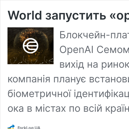
World запустить «о
Блокчейн-пла
OpenAI Семом
вихід на рино
компанія планує встанов
біометричної ідентифіка
ока в містах по всій країн
ForkLog UA