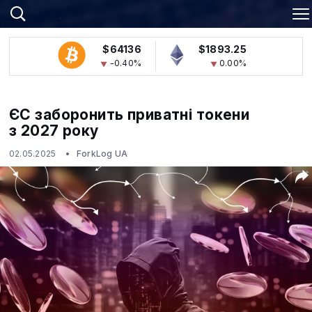
$64136
$1893.25
-0.40%
0.00%
ЄС заборонить приватні токени
з 2027 року
02.05.2025
ForkLog UA