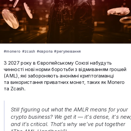
#monero
#zcash
#європа
#регулювання
З 2027 року в Європейському Союзі набудуть
чинності нові норми боротьби з відмиванням грошей
(AML), які забороняють анонімні криптогаманці
та використання приватних монет, таких як Monero
та Zcash.
Still figuring out what the AMLR means for your
crypto business? We get it — it's dense, it's new
and it’s critical. That’s why we’ve put together