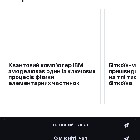
Квантовий комп’ютер IBM
Біткоїн-м
змоделював один із ключових
пришвидшу
процесів фізики
на тлі тис
елементарних частинок
біткоїна
Головний канал
Ком’юніті-чат