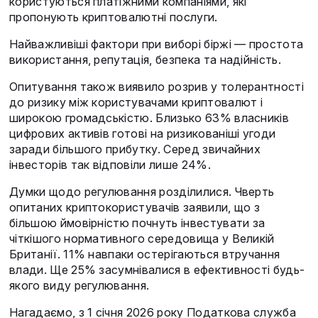
користуються платіжними компаніями, які
пропонують криптовалютні послуги.
Найважливіші фактори при виборі біржі — простота
використання, репутація, безпека та надійність.
Опитування також виявило розрив у толерантності
до ризику між користувачами криптовалют і
широкою громадськістю. Близько 63% власників
цифрових активів готові на ризикованіші угоди
заради більшого прибутку. Серед звичайних
інвесторів так відповіли лише 24%.
Думки щодо регулювання розділилися. Чверть
опитаних криптокористувачів заявили, що з
більшою ймовірністю почнуть інвестувати за
чіткішого нормативного середовища у Великій
Британії. 11% навпаки остерігаються втручання
влади. Ще 25% засумнівалися в ефективності будь-
якого виду регулювання.
Нагадаємо, з 1 січня 2026 року Податкова служба