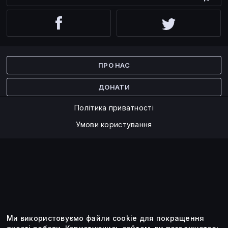
Facebook
Twitter
ПРО НАС
ДОНАТИ
Політика приватності
Умови користування
Ми використовуємо файли cookie для покращення
©2014 — 2026