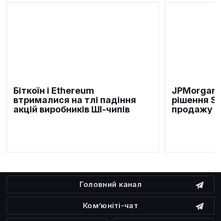
Біткоїн і Ethereum
JPMorgan 
втрималися на тлі падіння
рішення S
акцій виробників ШІ-чипів
продажу б
Головний канал
Ком’юніті-чат