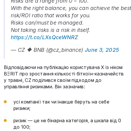
Risks are a range from 0 – 100.
With the right balance, you can achieve the bes
risk/ROI ratio that works for you.
Risks can/must be managed.
Not taking risks is a risk in itself.
https://t.co/LXsQceWNRZ
— CZ 🔶 BNB (@cz_binance)
June 3, 2025
Відповідаючи на публікацію користувача X із ніком
BΞRIT про зростання кількості біткоїн-казначейств
у травні, CZ поділився своїм підходом до
управління ризиками. Він зазначив:
усі компанії так чи інакше беруть на себе
ризики;
ризик — це не бінарна категорія, а шкала від 0
до 100;