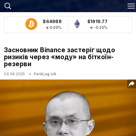
$64988
$1919.77
0.00%
-0.20%
Засновник Binance застеріг щодо
ризиків через «моду» на біткоїн-
резерви
03.06.2025
ForkLog UA