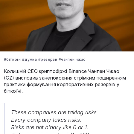
#біткоїн
#думка
#резерви
#чанпен чжао
Колишній CEO криптобіржі Binance Чанпен Чжао
(CZ) висловив занепокоєння стрімким поширенням
практики формування корпоративних резервів у
біткоїні.
These companies are taking risks.
Every company takes risks.
Risks are not binary like 0 or 1.