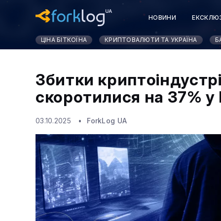
НОВИНИ
ЕКСКЛЮ
ЦІНА БІТКОЇНА
КРИПТОВАЛЮТИ ТА УКРАЇНА
Б
Збитки криптоіндустрії
скоротилися на 37% у I
03.10.2025
ForkLog UA