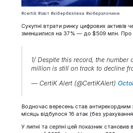
#certik
#звіт
#кібербезпека
#кіберзлочини
Сукупні втрати ринку цифрових активів чер
зменшилися на 37% — до $509 млн. Про це
1/ Despite this record, the number 
million is still on track to decline
— CertiK Alert (@CertiKAlert)
Octo
Водночас вересень став антирекордним з
місяць відбулося 16 атак (без урахування
У липні та серпні цей показник становив в