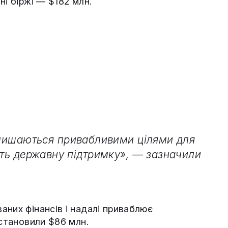
ні біржі — $182 млн.
алишаються привабливими цілями для
ють державну підтримку», — зазначили
аних фінансів і надалі приваблює
 становили $86 млн.