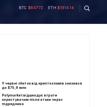
BTC
$64772
ETH
$1914.14
У червні збиток від криптозламів знизився
до $75,9 млн
Polymarket відшкодує втрати
користувачам після атаки через
підрядника