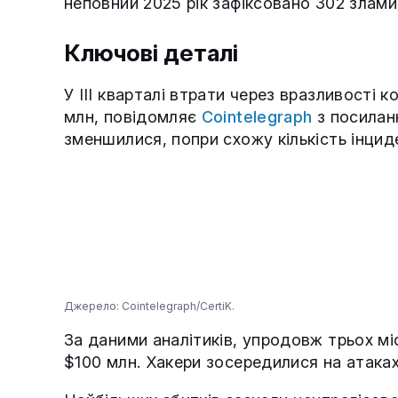
неповний 2025 рік зафіксовано 302 злами
Ключові деталі
У III кварталі втрати через вразливості 
млн, повідомляє
Cointelegraph
з посиланн
зменшилися, попри схожу кількість інциде
Джерело: Cointelegraph/CertiK.
За даними аналітиків, упродовж трьох мі
$100 млн. Хакери зосередилися на атака