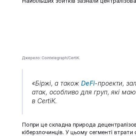
Найбільших збитків зазнали централізова
Джерело: Cointelegraph/CertiK.
«Біржі, а також
DeFi
-проекти, з
атак, особливо для груп, які ма
в CertiK.
Попри це складна природа децентралізов
кіберзлочинців. У цьому сегменті втрати