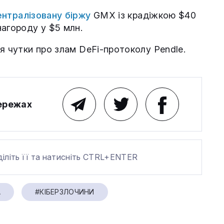
нтралізовану біржу
GMX із крадіжкою $40
нагороду у $5 млн.
я чутки про злам DeFi-протоколу Pendle.
мережах
діліть її та натисніть CTRL+ENTER
А
#КІБЕРЗЛОЧИНИ