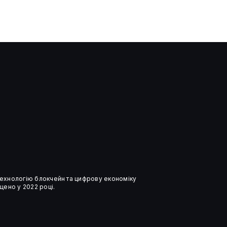
Five Eyes попередили про
прискорення ШІ‑кібератак
 технологію блокчейн та цифрову економіку
ено у 2022 році.