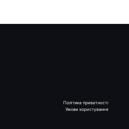
Криптоіндустрія встановила
антирекорд за кількістю
зламів
Політика приватності
Умови користування