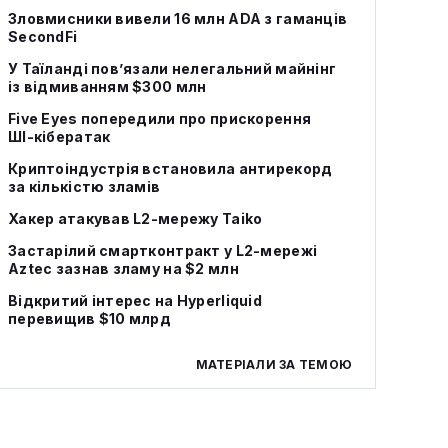
Зловмисники вивели 16 млн ADA з гаманців
SecondFi
У Таїланді пов’язали нелегальний майнінг
із відмиванням $300 млн
Five Eyes попередили про прискорення
ШІ‑кібератак
Криптоіндустрія встановила антирекорд
за кількістю зламів
Хакер атакував L2-мережу Taiko
Застарілий смартконтракт у L2-мережі
Aztec зазнав зламу на $2 млн
Відкритий інтерес на Hyperliquid
перевищив $10 млрд
МАТЕРІАЛИ ЗА ТЕМОЮ