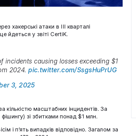
ез хакерські атаки в III кварталі
 йдеться у звіті CertiK.
of incidents causing losses exceeding $1
 from 2024.
pic.twitter.com/SsgsHuPrUG
ber 3, 2025
а кількістю масштабних інцидентів. За
 фішингу) зі збитками понад $1 млн.
ісім і п’ять випадків відповідно. Загалом за