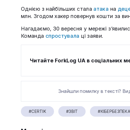
Однією з найбільших стала
атака
на
деце
млн. Згодом хакер повернув кошти за ви
Нагадаємо, 30 вересня у мережі з’явилис
Команда
спростувала
ці заяви.
Читайте ForkLog UA в соціальних 
Знайшли помилку в тексті? Ви
#CERTIK
#ЗВІТ
#КІБЕРБЕЗПЕК