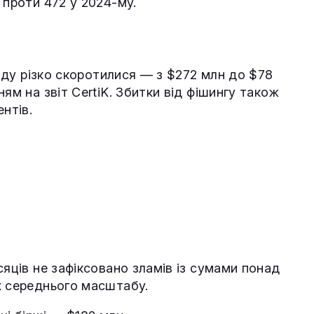
 проти 472 у 2024-му.
коду різко скоротилися — з $272 млн до $78
ям на звіт CertiK. Збитки від фішингу також
нтів.
сяців не зафіксовано зламів із сумами понад
х середнього масштабу.