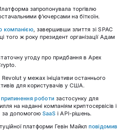
 Платформа запропонувала торгівлю
остачальними ф’ючерсами на біткоїн.
ю компанією
, завершивши злиття зі SPAC
нці того ж року президент організації Адам
статочну угоду про придбання в Apex
rypto.
Revolut у межах ініціативи останнього
тивів для користувачів у США.
 припинення роботи
застосунку для
илля на наданні компаніям криптосервісів і
і за допомогою
SaaS
і API-рішень.
итуційної платформи Гевін Майкл
повідомив