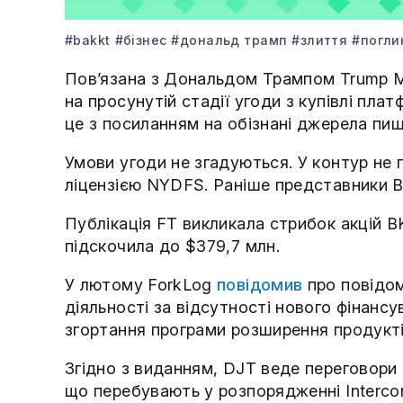
#bakkt
#бізнес
#дональд трамп
#злиття
#погли
Пов’язана з Дональдом Трампом Trump M
на просунутій стадії угоди з купівлі пла
це з посиланням на обізнані джерела пи
Умови угоди не згадуються. У контур не 
ліцензією NYDFS. Раніше представники Ba
Публікація FT викликала стрибок акцій 
підскочила до $379,7 млн.
У лютому ForkLog
повідомив
про повідом
діяльності за відсутності нового фінан
згортання програми розширення продуктів
Згідно з виданням, DJT веде переговори 
що перебувають у розпорядженні Intercon