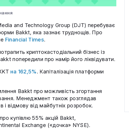
нання
edia and Technology Group (DJT) перебуває
тформи Bakkt, яка зазнає труднощів. Про
ше
Financial Times
.
потрапить криптокастодіальний бізнес із
kkt попередили про намір його ліквідувати.
BKKT
на 162,5%
. Капіталізація платформи
лення Bakkt про можливість згортання
сування. Менеджмент також розглядав
 і відмову від майбутніх розробок.
про купівлю 55% акцій Bakkt,
tinental Exchange («дочка» NYSE).