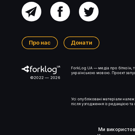
Головний
Facebook
Twitter
Трамп зобов’язав федеральні
канал
системи США перейти на
постквантову криптографію
Про нас
Донати
Ком’юніті-
ForkLog UA — медіа про біткоїн,
чат
українською мовою. Проєкт запущ
©2022 — 2026
Усі опубліковані матеріали належ
після узгодження із редакцією та
Ми використов