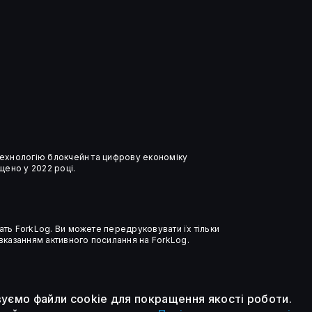
В TechCrunch ШІ назвали
зручним виправданням для
масових звільнень
 технологію блокчейн та цифрову економіку
ено у 2022 році.
ать ForkLog. Ви можете передруковувати їх тільки
 вказанням активного посилання на ForkLog.
уємо файли cookie для покращення якості роботи.