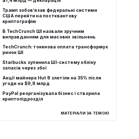
$1,4 млрд — декларація
Трамп зобов’язав федеральні системи
США перейти на постквантову
криптографію
В TechCrunch ШІ назвали зручним
виправданням для масових звільнень
TechCrunch: токенова оплата трансформує
ринок ШІ
Starbucks зупинила ШІ-систему обліку
запасів через збої
Акції майнера Hut 8 злетіли на 35% після
угоди на $9,8 млрд
PayPal реорганізувала бізнес і створила
криптопідрозділ
МАТЕРІАЛИ ЗА ТЕМОЮ