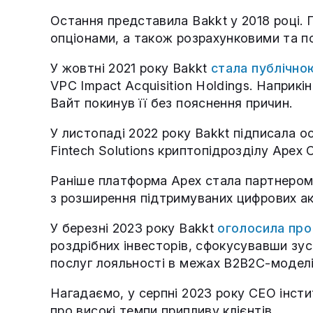
Остання представила Bakkt у 2018 році.
опціонами, а також розрахунковими та п
У жовтні 2021 року Bakkt
стала публічно
VPC Impact Acquisition Holdings. Наприкі
Вайт покинув її без пояснення причин.
У листопаді 2022 року Bakkt підписала о
Fintech Solutions криптопідрозділу Apex C
Раніше платформа Apex стала партнером 
з розширення підтримуваних цифрових ак
У березні 2023 року Bakkt
оголосила про
роздрібних інвесторів, сфокусувавши зус
послуг лояльності в межах B2B2C-модел
Нагадаємо, у серпні 2023 року CEO інст
про високі темпи припливу клієнтів.