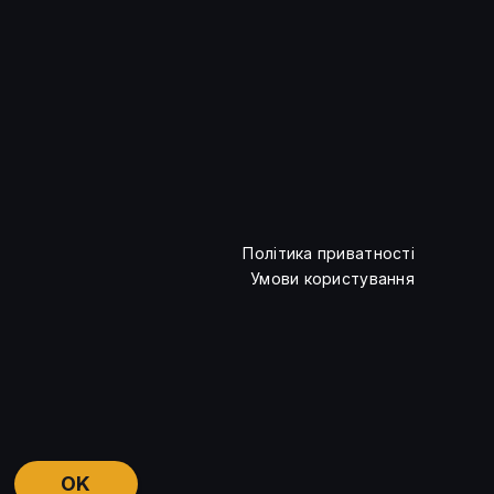
TechCrunch: токенова оплата
трансформує ринок ШІ
Політика приватності
Умови користування
OK