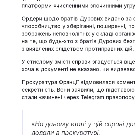
платформи «численними злочинними угр
Ордери щодо братів Дурових видано за
«пособництво у зберіганні, поширенні, пр
зображень неповнолітніх у складі організ
на те, що будь-хто з братів Дурових без
з виявлених слідством протиправних дій.
У стислому змісті справи згадується віц
хоча в документі не вказано, чи видавав
Прокуратура Франції відмовилася комент
секретність. Вони заявили, що підставою
стали «вчинені через Telegram правопору
«На даному етапі у цій справі д
додали в прокуратурі.