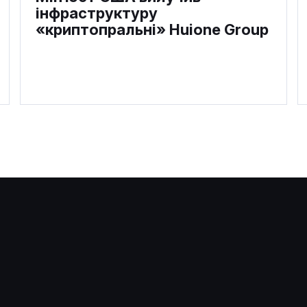
інфраструктуру
«криптопральні» Huione Group
Правоохоронці використали
спілкування з ChatGPT у
якості доказу провини