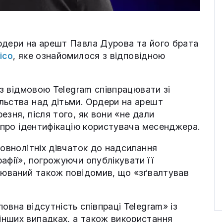
рдери на арешт Павла Дурова та його брата
tico
, яке ознайомилося з відповідною
 з відмовою Telegram співпрацювати зі
льства над дітьми. Ордери на арешт
езня, після того, як вони «не дали
т про ідентифікацію користувача месенджера.
повнолітніх дівчаток до надсилання
афії», погрожуючи опублікувати її
зрюваний також повідомив, що «зґвалтував
овна відсутність співпраці Telegram» із
інших випадках, а також використання