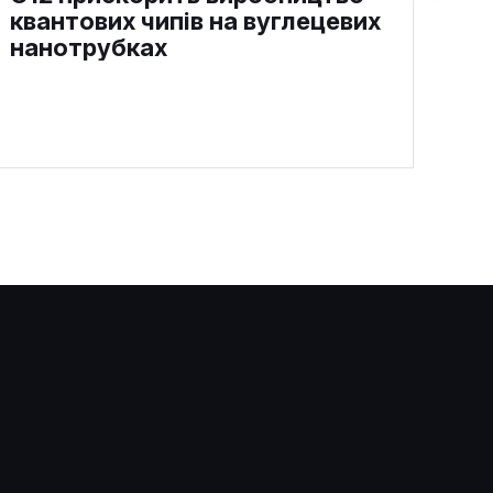
квантових чипів на вуглецевих
нанотрубках
Американського військового
звинуватили в інсайдерських
ставках на $400 000 через