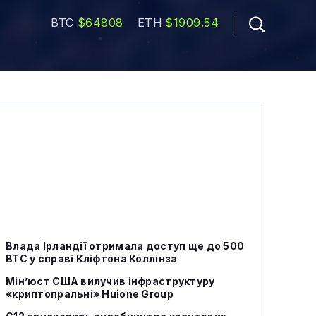
BTC
$64808
ETH
$1909.54
Влада Ірландії отримала доступ ще до 500
BTC у справі Кліфтона Коллінза
Мін’юст США вилучив інфраструктуру
«криптопральні» Huione Group