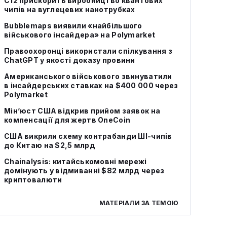
C12 прискорить виробництво квантових
чипів на вуглецевих нанотрубках
Bubblemaps виявили «найбільшого
військового інсайдера» на Polymarket
Правоохоронці використали спілкування з
ChatGPT у якості доказу провини
Американського військового звинуватили
в інсайдерських ставках на $400 000 через
Polymarket
Мін’юст США відкрив прийом заявок на
компенсації для жертв OneCoin
США викрили схему контрабанди ШІ‑чипів
до Китаю на $2,5 млрд
Chainalysis: китайськомовні мережі
домінують у відмиванні $82 млрд через
криптовалюти
МАТЕРІАЛИ ЗА ТЕМОЮ