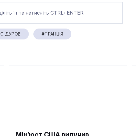
діліть її та натисніть CTRL+ENTER
ЛО ДУРОВ
#ФРАНЦІЯ
Мін’юст США вилучив