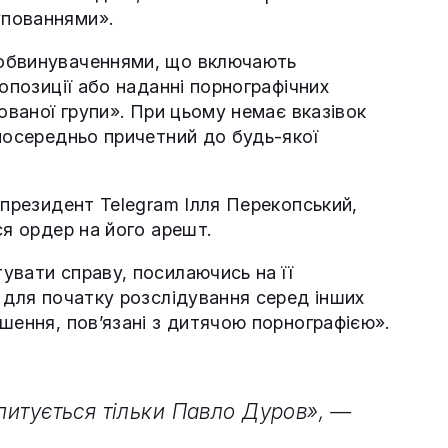
упованнями».
 обвинуваченнями, що включають
опозиції або наданні порнографічних
ованої групи». При цьому немає вказівок
посередньо причетний до будь-якої
епрезидент Telegram Ілля Перекопський,
ся ордер на його арешт.
увати справу, посилаючись на її
 для початку розслідування серед інших
шення, пов’язані з дитячою порнографією».
опитується тільки Павло Дуров», —