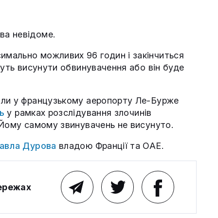
ва невідоме.
мально можливих 96 годин і закінчиться
жуть висунути обвинувачення або він буде
али у французькому аеропорту Ле-Бурже
ь
у рамках розслідування злочинів
 Йому самому звинувачень не висунуто.
Павла Дурова
владою Франції та ОАЕ.
мережах