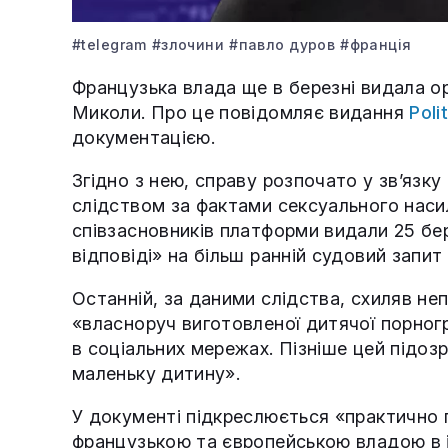
#telegram
#злочини
#павло дуров
#франція
Французька влада ще в березні видала о
Миколи. Про це повідомляє видання
Poli
документацією.
Згідно з нею, справу розпочато у зв’язку
слідством за фактами сексуального наси
співзасновників платформи видали 25 бер
відповіді» на більш ранній судовий запи
Останній, за даними слідства, схиляв не
«власноруч виготовленої дитячої порногр
в соціальних мережах. Пізніше цей підо
маленьку дитину».
У документі підкреслюється «практично п
французькою та європейською владою в 