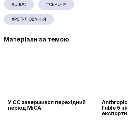
#CBDC
#ЄВРОПА
#РЕГУЛЮВАННЯ
Матеріали за темою
У ЄС завершився перехідний
Anthropic 
період MiCA
Fable 5 пі
експортни