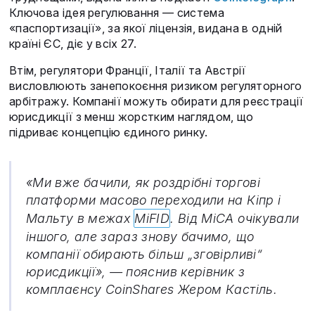
Ключова ідея регулювання — система
«паспортизації», за якої ліцензія, видана в одній
країні ЄС, діє у всіх 27.
Втім, регулятори Франції, Італії та Австрії
висловлюють занепокоєння ризиком регуляторного
арбітражу. Компанії можуть обирати для реєстрації
юрисдикції з менш жорстким наглядом, що
підриває концепцію єдиного ринку.
«Ми вже бачили, як роздрібні торгові
платформи масово переходили на Кіпр і
Мальту в межах
MiFID
. Від MiCA очікували
іншого, але зараз знову бачимо, що
компанії обирають більш „зговірливі“
юрисдикції», — пояснив керівник з
комплаєнсу CoinShares Жером Кастіль.