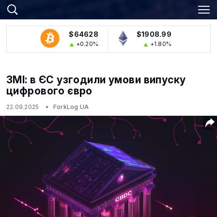
$64628
$1908.99
+0.20%
+1.80%
ЗМІ: в ЄС узгодили умови випуску
цифрового євро
22.09.2025
ForkLog UA