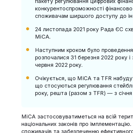
пакету регулювання цифрових фінан
конкурентоспроможності фінансовог
споживачам ширшого доступу до ін
24 листопада 2021 року Рада ЄС сх
MiCA.
Наступним кроком було проведення 
розпочалися 31 березня 2022 року 
червня 2022 року.
Очікується, що MiCA та TFR набудут
що стосуються регулювання стейблк
року, решта (разом з TFR) — з січня
MiCA застосовуватиметься на всій терит
національних законів про імплементацію. 
споживачів та забезпеченню ефективного