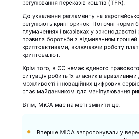
регулювання переказів коштів (TFR).
До ухвалення регламенту на європейськом
регулюють крипторинок. Поточні норми б
тлумаченнях і вказівках у законодавстві 
правила боротьби з відмиванням грошей д
криптоактивами, включаючи роботу платф
криптовалют.
Крім того, в ЄС немає єдиного правового
ситуація робить їх власників вразливими
можливості інноваційних цифрових сервіс
стає майданчиком для маніпулювання рин
Втім, MiCA має на меті змінити це.
Вперше MiCA запропонували у верес