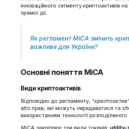
інноваційного сегменту криптоактивів н
прямої дії.
Як регламент MiCA змінить кри
важливе для України?
Основні поняття MiCA
Види криптоактивів
Відповідно до регламенту,
“криптоактив
або прав, які можуть передаватися та зб
використанням технології розподіленого 
MiCA закріплює три види токенів:
utility