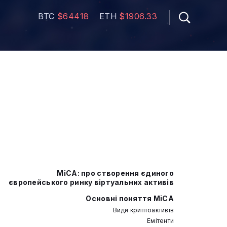
BTC
$64418
ETH
$1906.33
MiCA: про створення єдиного
європейського ринку віртуальних активів
Основні поняття MiCA
Види криптоактивів
Емітенти