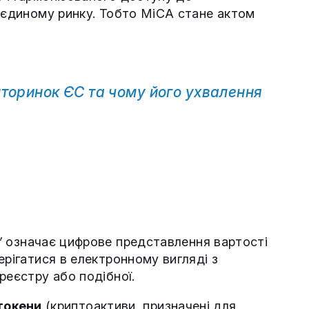
а єдиному ринку. Тобто MiCA стане актом
пторинок ЄС та чому його ухвалення
”
означає цифрове представлення вартості
ерігатися в електронному вигляді з
реєстру або подібної.
-токени
(криптоактиви, призначені для