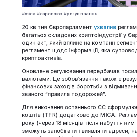
#mica
#євросоюз
#регулювання
20 квітня Європарламент
ухвалив
регла
багатьох складових криптоіндустрії у Єв
один акт, який вплине на компанії сегме
регламент щодо інформації, яка супрово
криптоактивів.
Оновлене регулювання передбачає посил
валютами. Це зобов’язання також є резу
фінансових заходів боротьби з відмиван
званого “правила подорожей”.
Для виконання останнього ЄС сформулюв
коштів (TFR) додатково до MICA. Реглам
року (через 18 місяців після набуття ним
зможуть запобігати і виявляти адреси, н