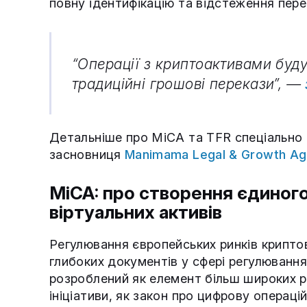
повну ідентифікацію та відстеження пере
“Операції з криптоактивами будут
традиційні грошові перекази”, —
Детальніше про MiCA та TFR спеціально 
засновниця
Manimama Legal & Growth A
MiCA: про створення єдиног
віртуальних активів
Регулювання європейських ринків крипто
глибоких документів у сфері регулювання 
розроблений як елемент більш широких ре
ініціативи, як закон про цифрову операці