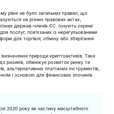
у рівні не було загальних правил, що
азуються на різних правових актах,
різних держав-членів ЄС. Існують окремі
ля послуг, пов’язаних із нерегульованими
орм для торгівлі, обміну або зберігання
 визначення природи криптоактивів. Така
 до ризиків, обмежує розвиток ринку та
ів, альтернативних платіжних інструментів,
ком і основою для фінансових злочинів.
ні 2020 року як частину масштабного