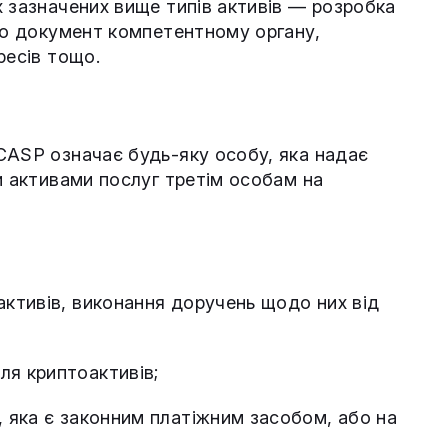
х зазначених вище типів активів — розробка
про документ компетентному органу,
ресів тощо.
CASP означає будь-яку особу, яка надає
и активами послуг третім особам на
активів, виконання доручень щодо них від
ля криптоактивів;
, яка є законним платіжним засобом, або на