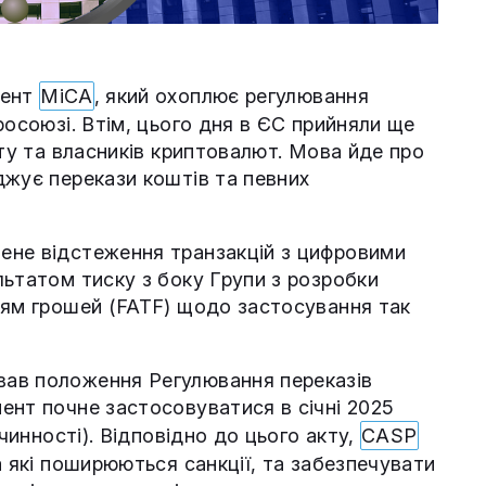
мент
MiCA
, який охоплює регулювання
росоюзі. Втім, цього дня в ЄС прийняли ще
нту та власників криптовалют. Мова йде про
джує перекази коштів та певних
ене відстеження транзакцій з цифровими
льтатом тиску з боку Групи з розробки
ням грошей (FATF) щодо застосування так
ав положення Регулювання переказів
ент почне застосовуватися в січні 2025
 чинності). Відповідно до цього акту,
CASP
а які поширюються санкції, та забезпечувати