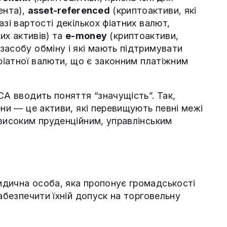
ента),
asset-referenced
(криптоактиви, які
зі вартості декількох фіатних валют,
ких активів) та
e-money
(криптоактиви,
засобу обміну і які мають підтримувати
 фіатної валюти, що є законним платіжним
CA вводить поняття “значущість”. Так,
ени — це активи, які перевищують певні межі
 високим пруденційним, управлінським
дична особа, яка пропонує громадськості
абезпечити їхній допуск на торговельну