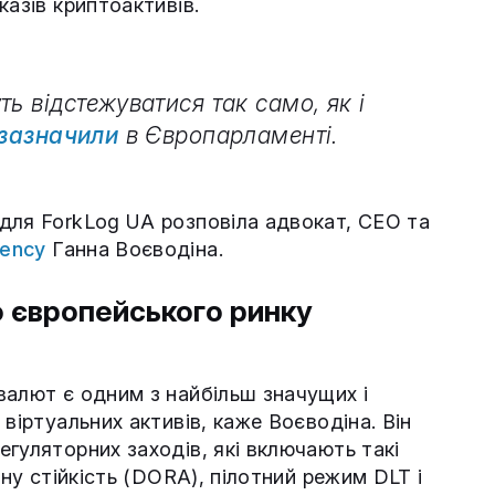
казів криптоактивів.
ь відстежуватися так само, як і
зазначили
в Європарламенті.
для ForkLog UA розповіла адвокат, СЕО та
gency
Ганна Воєводіна.
о європейського ринку
валют є одним з найбільш значущих і
віртуальних активів, каже Воєводіна. Він
гуляторних заходів, які включають такі
йну стійкість (DORA), пілотний режим DLT і