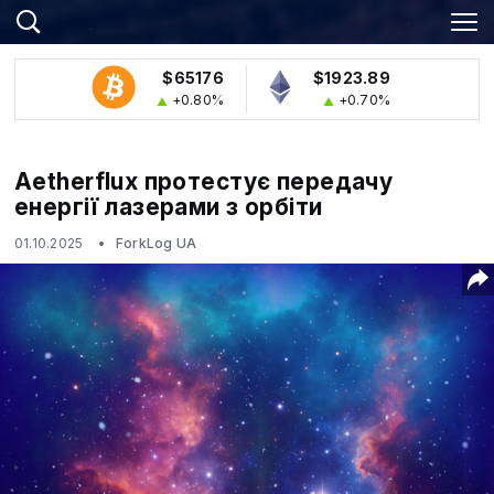
$65176
$1923.89
+0.80%
+0.70%
Aetherflux протестує передачу
енергії лазерами з орбіти
01.10.2025
ForkLog UA