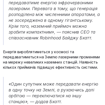
передаватиме енергію інфрачервоними
лазерами. Перевага в тому, що генерація
розподілена між численними апаратами, а
не зосереджена в одному гігантському.
Крім того, наземний приймач можна
зробити компактним», — пояснив CEO та
співзасновник Robinhood Байджу Бхатт.
Енергія вироблятиметься у космосі та
передаватиметься на Землю лазерними променями
на мережу невеликих наземних станцій. Наявність
кількох приймачів підвищує ефективність системи.
«Один супутник може передавати енергію
в одну точку на Землі, а рухаючись далі
орбітою — переключатися на іншу
станцію», — додав Бхатт.