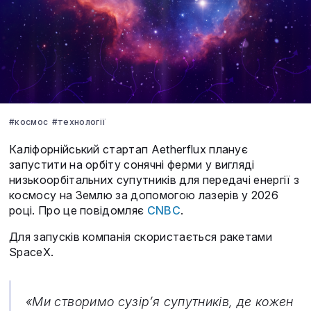
#космос
#технології
Каліфорнійський стартап Aetherflux планує
запустити на орбіту сонячні ферми у вигляді
низькоорбітальних супутників для передачі енергії з
космосу на Землю за допомогою лазерів у 2026
році. Про це повідомляє
CNBC
.
Для запусків компанія скористається ракетами
SpaceX.
«Ми створимо сузір’я супутників, де кожен