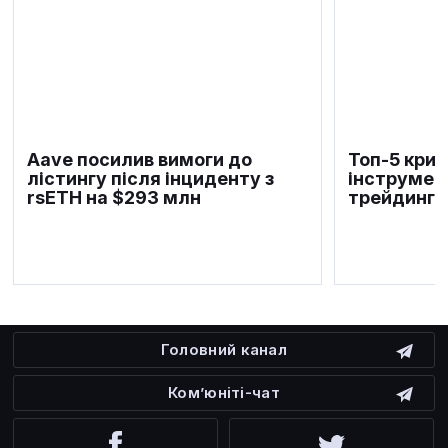
Aave посилив вимоги до
Топ-5 крип
лістингу після інциденту з
інструмен
rsETH на $293 млн
трейдингу 
Головний канал
Ком’юніті-чат