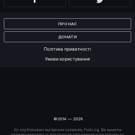
Facebook
Twitter
ПРО НАС
ДОНАТИ
Політика приватності
Умови користування
©2014 — 2026
Усі опубліковані матеріали належать ForkLog. Ви можете
передруковувати їх тільки після узгодження із редакцією та