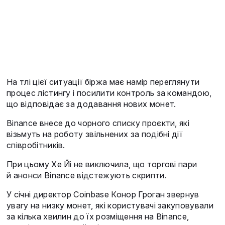
На тлі цієї ситуації біржа має намір переглянути
процес лістингу і посилити контроль за командою,
що відповідає за додавання нових монет.
Binance внесе до чорного списку проєкти, які
візьмуть на роботу звільнених за подібні дії
співробітників.
При цьому Хе Йі не виключила, що торгові пари
й анонси Binance відстежують скрипти.
У січні директор Coinbase Конор Гроган звернув
увагу на низку монет, які користувачі закуповували
за кілька хвилин до їх розміщення на Binance,