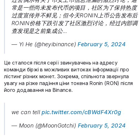
常是一些尚未发布代币的项目，社区为了保持热度
过度宣传并不鲜见；但今天RONIN上币公告发布后
RONIN价格下跌引发了社区激烈讨论，经过内部调
查发现是之前集成公…
— Yi He (@heyibinance)
February 5, 2024
Це сталося після серії звинувачень на адресу
команди біржі в можливих витоках інформації про
лістинг різних монет. Зокрема, спільнота звернула
увагу на різке падіння ціни токена Ronin (RON) після
його додавання на Binance.
we can tell
pic.twitter.com/cBWdF4Xr0g
— Moon (@MoonGotchi)
February 5, 2024