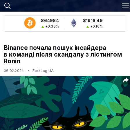
$64984
$1916.49
+0.30%
+0.10%
Binance почала пошук інсайдера
в команді після скандалу з лістингом
Ronin
06.02.2024
ForkLog UA