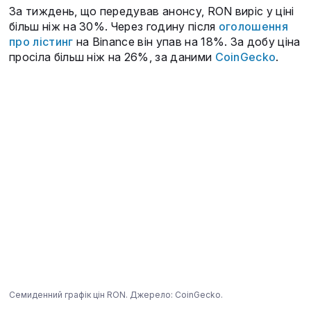
За тиждень, що передував анонсу, RON виріс у ціні
більш ніж на 30%. Через годину після
оголошення
про лістинг
на Binance він упав на 18%. За добу ціна
просіла більш ніж на 26%, за даними
CoinGecko
.
Семиденний графік цін RON. Джерело: CoinGecko.