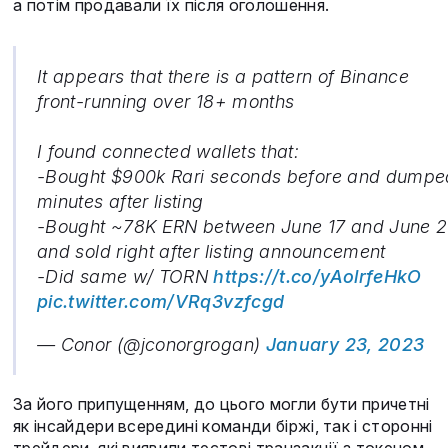
а потім продавали їх після оголошення.
It appears that there is a pattern of Binance
front-running over 18+ months
I found connected wallets that:
-Bought $900k Rari seconds before and dumpe
minutes after listing
-Bought ~78K ERN between June 17 and June 2
and sold right after listing announcement
-Did same w/ TORN
https://t.co/yAolrfeHkO
pic.twitter.com/VRq3vzfcgd
— Conor (@jconorgrogan)
January 23, 2023
За його припущенням, до цього могли бути причетні
як інсайдери всередині команди біржі, так і сторонні