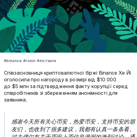
#binance
#ronin
#лістинги
Співзасновниця криптовалютної біржі Binance Хе Йі
оголосила про нагороду в розмірі від $10 000
до $5 млн за підтвердження факту корупції серед
співробітників зі збереженням анонімності для
заявника.
感谢今天所有关心币安，热爱币安，支持币安的朋
友们，也收到了很多建议，我都有认真一条条看。
过去偶尔有关于币安上币信息泄漏的激烈讨论，通