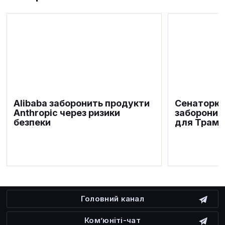
Alibaba заборонить продукти
Сенаторка
Anthropic через ризики
заборонит
безпеки
для Трамп
Головний канал
Ком’юніті-чат