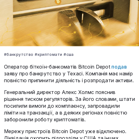
#банкрутство
#криптомати
#сша
Оператор біткоїн-банкоматів Bitcoin Depot
подав
заяву про банкрутство у Техасі. Компанія має намір
повністю припинити діяльність і розпродати активи.
Генеральний директор Алекс Холмс пояснив
рішення тиском регуляторів. За його словами, штати
посилили вимоги до комплаєнсу, запровадили
ліміти на транзакції, а в деяких регіонах повністю
заборонили роботу криптоматів.
Мережу пристроїв Bitcoin Depot уже відключено.
Ліквідація охопить підрозділи у США та інших