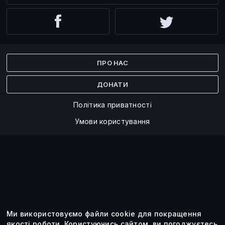
Facebook
Twitter
ПРО НАС
ДОНАТИ
Політика приватності
Умови користування
Ми використовуємо файли cookie для покращення
©2014 — 2026
якості роботи.
Користуючись сайтом, ви погоджуєтесь