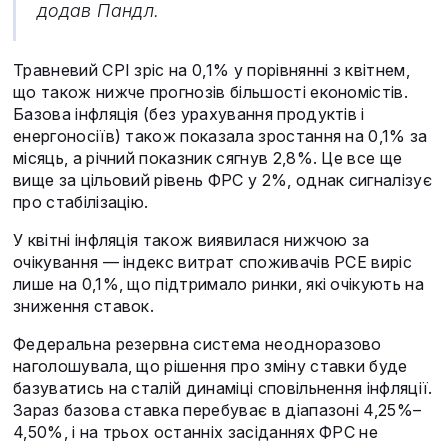
додав Пандл.
Травневий CPI зріс на 0,1% у порівнянні з квітнем,
що також нижче прогнозів більшості економістів.
Базова інфляція (без урахування продуктів і
енергоносіїв) також показала зростання на 0,1% за
місяць, а річний показник сягнув 2,8%. Це все ще
вище за цільовий рівень ФРС у 2%, однак сигналізує
про стабілізацію.
У квітні інфляція також виявилася нижчою за
очікування — індекс витрат споживачів PCE виріс
лише на 0,1%, що підтримало ринки, які очікують на
зниження ставок.
Федеральна резервна система неодноразово
наголошувала, що рішення про зміну ставки буде
базуватись на сталій динаміці сповільнення інфляції.
Зараз базова ставка перебуває в діапазоні 4,25%–
4,50%, і на трьох останніх засіданнях ФРС не