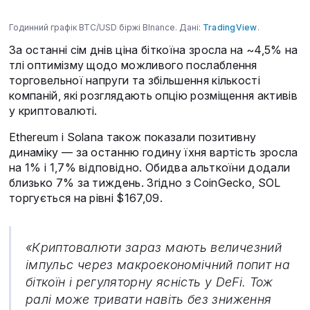
Годинний графік BTC/USD біржі BInance. Дані:
TradingView
.
За останні сім днів ціна біткоїна зросла на ~4,5% на
тлі оптимізму щодо можливого послаблення
торговельної напруги та збільшення кількості
компаній, які розглядають опцію розміщення активів
у криптовалюті.
Ethereum і Solana також показали позитивну
динаміку — за останню годину їхня вартість зросла
на 1% і 1,7% відповідно. Обидва альткоїни додали
близько 7% за тиждень. Згідно з CoinGecko, SOL
торгується на рівні $167,09.
«Криптовалюти зараз мають величезний
імпульс через макроекономічний попит на
біткоїн і регуляторну ясність у DeFi. Тож
ралі може тривати навіть без зниження