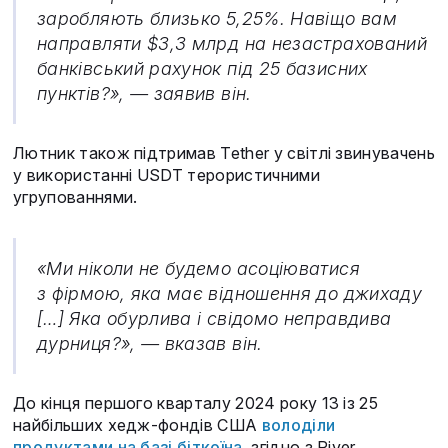
заробляють близько 5,25%. Навіщо вам
направляти $3,3 млрд на незастрахований
банківський рахунок під 25 базисних
пунктів?», — заявив він.
Лютник також підтримав Tether у світлі звинувачень
у використанні USDT терористичними
угрупованнями.
«Ми ніколи не будемо асоціюватися
з фірмою, яка має відношення до джихаду
[…] Яка обурлива і свідомо неправдива
дурниця?», — вказав він.
До кінця першого кварталу 2024 року 13 із 25
найбільших хедж-фондів США
володіли
продуктами на базі біткоїна
, згідно з River.