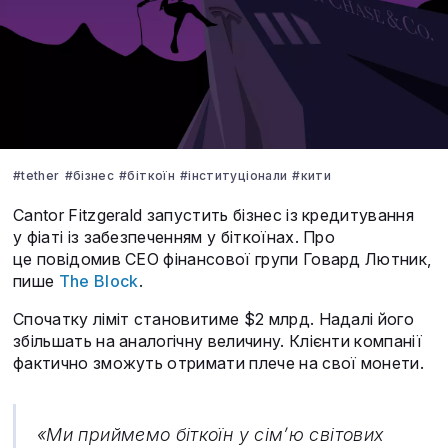
#tether
#бізнес
#біткоїн
#інституціонали
#кити
Cantor Fitzgerald запустить бізнес із кредитування
у фіаті із забезпеченням у біткоїнах. Про
це повідомив CEO фінансової групи Говард Лютник,
пише
The Block
.
Спочатку ліміт становитиме $2 млрд. Надалі його
збільшать на аналогічну величину. Клієнти компанії
фактично зможуть отримати плече на свої монети.
«Ми приймемо біткоїн у сім’ю світових