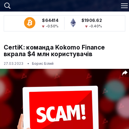
$64414
$1906.62
-0.50%
-0.40%
CertiK: команда Kokomo Finance
вкрала $4 млн користувачів
27.03.2023
Борис Білий