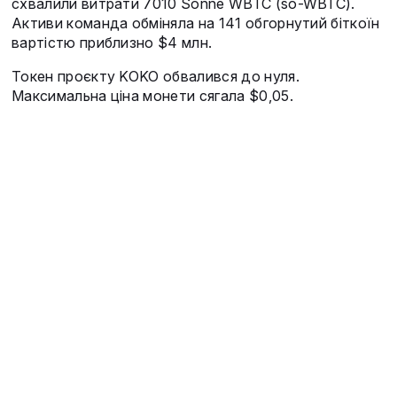
схвалили витрати 7010 Sonne WBTC (so-WBTC).
Активи команда обміняла на 141 обгорнутий біткоїн
вартістю приблизно $4 млн.
Токен проєкту KOKO обвалився до нуля.
Максимальна ціна монети сягала $0,05.