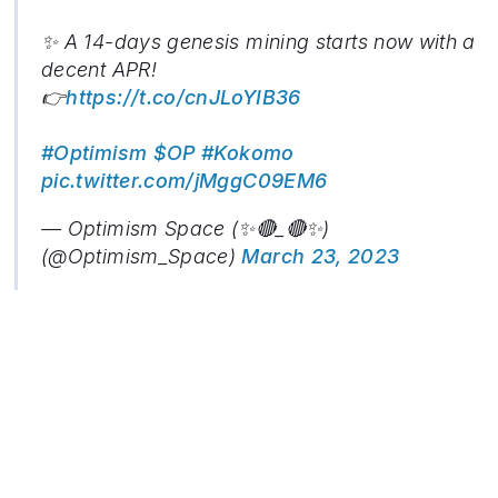
✨ A 14-days genesis mining starts now with a
decent APR!
👉
https://t.co/cnJLoYIB36
#Optimism
$OP
#Kokomo
pic.twitter.com/jMggC09EM6
— Optimism Space (✨🔴_🔴✨)
(@Optimism_Space)
March 23, 2023