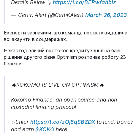
Details Below 👇
https://t.co/BEPwfahblz
— CertiK Alert (@CertiKAlert)
March 26, 2023
Експерти зазначили, що команда проєкту видалила
всі акаунти в соцмережах.
Некастодіальний протокол кредитування на базі
рішення другого рівня Optimism розпочав роботу 23
березня.
🔥KOKOMO IS LIVE ON OPTIMISM🔥
Kokomo Finance, an open source and non-
custodial lending protocol
✨Enter
https://t.co/zOj8qSBZDX
to lend, borro
and earn
$KOKO
here.