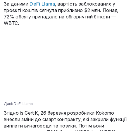
За даними
DeFi Llama
, вартість заблокованих у
проєкті коштів сягнула приблизно $2 млн. Понад
72% обсягу припадало на обгорнутий біткоїн —
WBTC.
Дані: DeFi Llama.
Згідно із CertiK, 26 березня розробники Kokomo
внесли зміни до смартконтракту, які закрили функції
виплати винагороди та позики. Потім вони