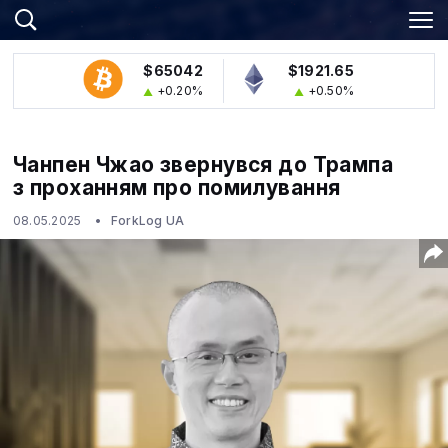
$65042
$1921.65
+0.20%
+0.50%
Чанпен Чжао звернувся до Трампа
з проханням про помилування
08.05.2025
ForkLog UA