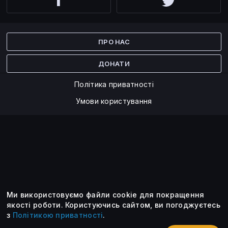
Facebook
Twitter
ПРО НАС
ДОНАТИ
Політика приватності
Умови користування
Ми використовуємо файли cookie для покращення
©2014 — 2026
якості роботи.
Користуючись сайтом, ви погоджуєтесь
з
Політикою приватності
.
Усі опубліковані матеріали належать ForkLog. Ви можете