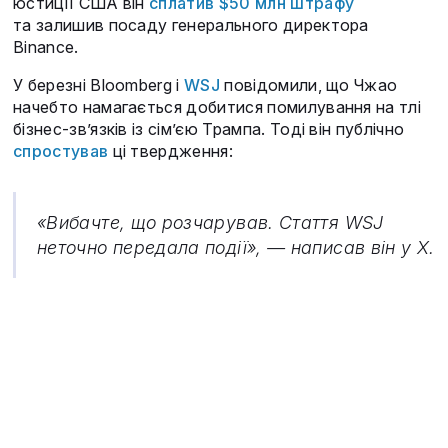
юстиції США він
сплатив $50 млн штрафу
та залишив посаду генерального директора
Binance.
У березні Bloomberg і
WSJ
повідомили, що Чжао
начебто намагається добитися помилування на тлі
бізнес-зв’язків із сім’єю Трампа. Тоді він публічно
спростував
ці твердження:
«Вибачте, що розчарував. Стаття WSJ
неточно передала події», — написав він у X.