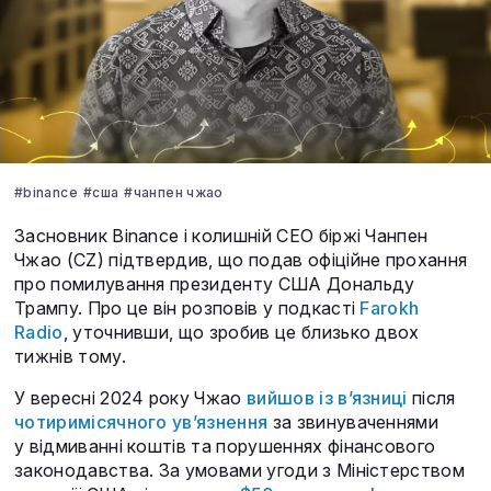
#binance
#сша
#чанпен чжао
Засновник Binance і колишній CEO біржі Чанпен
Чжао (CZ) підтвердив, що подав офіційне прохання
про помилування президенту США Дональду
Трампу. Про це він розповів у подкасті
Farokh
Radio
, уточнивши, що зробив це близько двох
тижнів тому.
У вересні 2024 року Чжао
вийшов із в’язниці
після
чотиримісячного ув’язнення
за звинуваченнями
у відмиванні коштів та порушеннях фінансового
законодавства. За умовами угоди з Міністерством