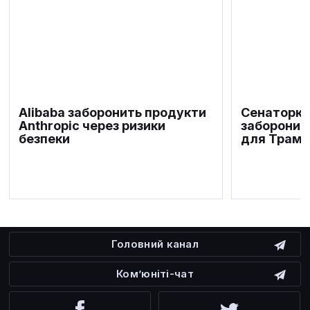
Alibaba заборонить продукти
Сенаторка
Anthropic через ризики
заборонит
безпеки
для Трамп
Головний канал
Ком’юніті-чат