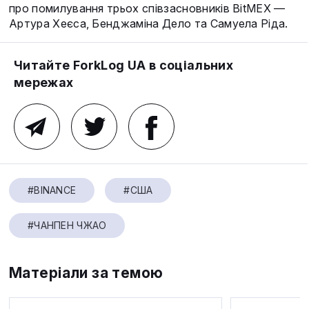
про помилування трьох співзасновників BitMEX —
Артура Хеєса, Бенджаміна Дело та Самуела Ріда.
Читайте ForkLog UA в соціальних
мережах
#BINANCE
#США
#ЧАНПЕН ЧЖАО
Матеріали за темою