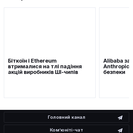
Біткоїн і Ethereum
Alibaba за
втрималися на тлі падіння
Anthropic 
акцій виробників ШІ-чипів
безпеки
Головний канал
Ком’юніті-чат