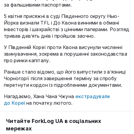
за фальшивими паспортами.
5 квітня присяжні в суді Південного округу Нью-
Йорка визнали TFL і До Квона винними в обмані
інвесторів і шахрайстві з цінними паперами. Розгляд
тривав дев’ять днів і пройшов заочно.
У Південній Кореї проти Квона висунули численні
звинувачення, зокрема в порушенні законодавства
про ринки капіталу.
Раніше стало відомо, що його випустили з в’язниці
Чорногорії після завершення терміну за спробу
перетнути кордон із підробленими документами.
Нагадаємо, Хана Чана Чжуна
екстрадували
до Кореї
на початку лютого.
Читайте ForkLog UA в соціальних
мережах