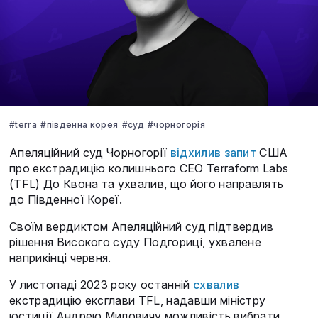
#terra
#південна корея
#суд
#чорногорія
Апеляційний суд Чорногорії
відхилив запит
США
про екстрадицію колишнього CEO Terraform Labs
(TFL) До Квона та ухвалив, що його направлять
до Південної Кореї.
Своїм вердиктом Апеляційний суд підтвердив
рішення Високого суду Подгориці, ухвалене
наприкінці червня.
У листопаді 2023 року останній
схвалив
екстрадицію ексглави TFL, надавши міністру
юстиції Андрею Миловичу можливість вибрати