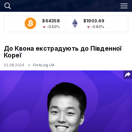
$64358
$1903.49
-0.50%
-0.60%
До Квона екстрадують до Південної
Кореї
02.08.2024
ForkLog UA