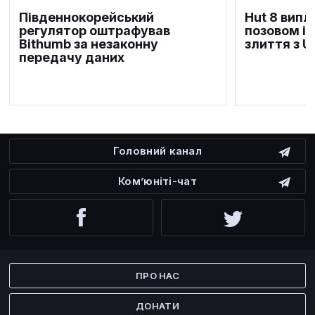
Південнокорейський
Hut 8 випл
регулятор оштрафував
позовом ін
Bithumb за незаконну
злиття з U.
передачу даних
Головний канал
Ком’юніті-чат
Facebook
Twitter
ПРО НАС
ДОНАТИ