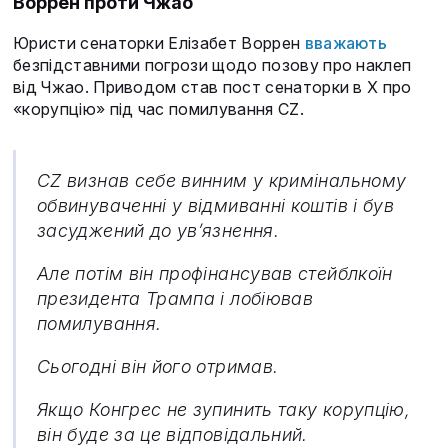
Воррен проти Чжао
Юристи сенаторки Елізабет Воррен
вважають
безпідставними погрози щодо позову про наклеп
від Чжао. Приводом став пост сенаторки в X про
«корупцію» під час помилування CZ.
CZ визнав себе винним у кримінальному
обвинуваченні у відмиванні коштів і був
засуджений до ув’язнення.
Але потім він профінансував стейблкоїн
президента Трампа і лобіював
помилування.
Сьогодні він його отримав.
Якщо Конгрес не зупинить таку корупцію,
він буде за це відповідальний.