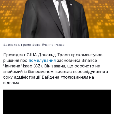
#дональд трамп
#сша
#чанпен чжао
Президент США Дональд Трамп прокоментував
рішення про
помилування
засновника Binance
Чанпена Чжао (CZ). Він заявив, що особисто не
знайомий із бізнесменом і вважає переслідування з
боку адміністрації Байдена «полюванням на
відьом».