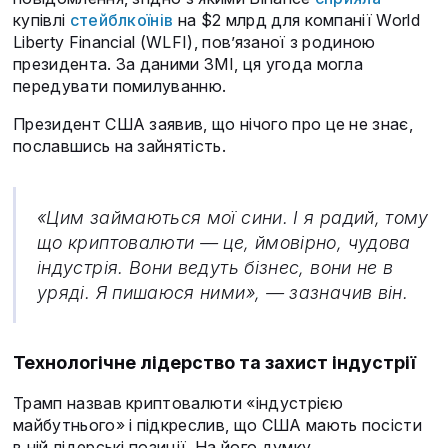
купівлі
стейблкоїнів
на $2 млрд для компанії World
Liberty Financial (WLFI), пов’язаної з родиною
президента. За даними ЗМІ, ця угода могла
передувати помилуванню.
Президент США заявив, що нічого про це не знає,
пославшись на зайнятість.
«Цим займаються мої сини. І я радий, тому
що криптовалюти — це, ймовірно, чудова
індустрія. Вони ведуть бізнес, вони не в
уряді. Я пишаюся ними», — зазначив він.
Технологічне лідерство та захист індустрії
Трамп назвав криптовалюти «індустрією
майбутнього» і підкреслив, що США мають посісти
в ній лідерські позиції. На його думку,