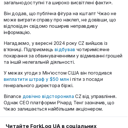
загальнодоступні та широко висвітлені факти».
Він додав, що публічна фігура на кшталт Чжао не
може виграти справу про наклеп, не довівши, що
відповідач свідомо поширив неправдиву
інформацію.
Нагадаємо, у вересні 2024 року CZ вийшов із
в’язниці. Підприємець
відбував
чотиримісячне
покарання за обвинуваченнями у відмиванні грошей
та іншій нелегальній діяльності.
У межах угоди з Мін’юстом США він погодився
виплатити штраф у $50 млн
і піти з посади
генерального директора біржі.
Binance
довічно відсторонила
CZ від управління.
Однак CEO платформи Річард Тенг зазначив, що
Чжао залишається найбільшим акціонером.
Читайте ForkLog UA в соціальних