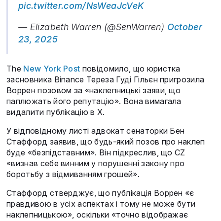
pic.twitter.com/NsWeaJcVeK
— Elizabeth Warren (@SenWarren)
October
23, 2025
The
New York Post
повідомило, що юристка
засновника Binance Тереза Гуді Гільєн пригрозила
Воррен позовом за «наклепницькі заяви, що
паплюжать його репутацію». Вона вимагала
видалити публікацію в X.
У відповідному листі адвокат сенаторки Бен
Стаффорд заявив, що будь-який позов про наклеп
буде «безпідставним». Він підкреслив, що CZ
«визнав себе винним у порушенні закону про
боротьбу з відмиванням грошей».
Стаффорд стверджує, що публікація Воррен «є
правдивою в усіх аспектах і тому не може бути
наклепницькою», оскільки «точно відображає