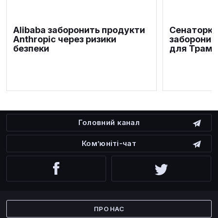
Alibaba заборонить продукти
Сенаторка
Anthropic через ризики
заборонит
безпеки
для Трамп
Головний канал
Ком’юніті-чат
Facebook
Twitter
ПРО НАС