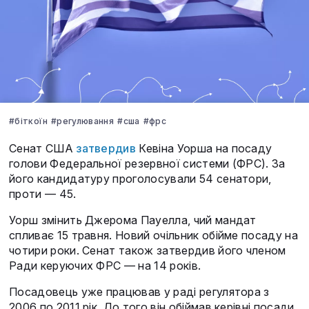
#біткоїн
#регулювання
#сша
#фрс
Сенат США
затвердив
Кевіна Уорша на посаду
голови Федеральної резервної системи (ФРС). За
його кандидатуру проголосували 54 сенатори,
проти — 45.
Уорш змінить Джерома Пауелла, чий мандат
спливає 15 травня. Новий очільник обійме посаду на
чотири роки. Сенат також затвердив його членом
Ради керуючих ФРС — на 14 років.
Посадовець уже працював у раді регулятора з
2006 по 2011 рік. До того він обіймав керівні посади