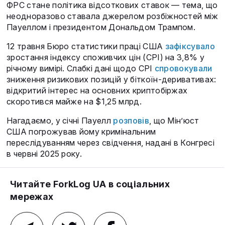
ФРС стане політика відсоткових ставок — тема, що
неодноразово ставала джерелом розбіжностей між
Пауеллом і президентом Дональдом Трампом.
12 травня Бюро статистики праці США
зафіксувало
зростання індексу споживчих цін (CPI) на 3,8% у
річному вимірі. Слабкі дані щодо CPI
спровокували
зниження ризикових позицій у біткоїн-деривативах:
відкритий інтерес на основних криптобіржах
скоротився майже на $1,25 млрд.
Нагадаємо, у січні Пауелл
розповів
, що Мін’юст
США погрожував йому кримінальним
переслідуванням через свідчення, надані в Конгресі
в червні 2025 року.
Читайте ForkLog UA в соціальних
мережах