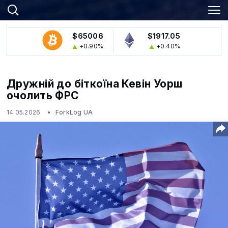
$65006
$1917.05
+0.90%
+0.40%
Дружній до біткоїна Кевін Уорш
очолить ФРС
14.05.2026
ForkLog UA