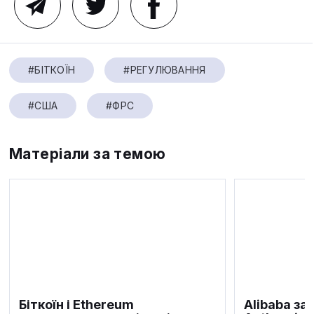
#БІТКОЇН
#РЕГУЛЮВАННЯ
#США
#ФРС
Матеріали за темою
Біткоїн і Ethereum
Alibaba за