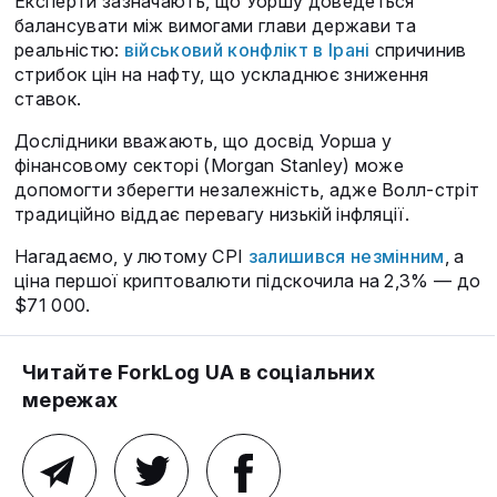
Експерти зазначають, що Уоршу доведеться
балансувати між вимогами глави держави та
реальністю:
військовий конфлікт в Ірані
спричинив
стрибок цін на нафту, що ускладнює зниження
ставок.
Дослідники вважають, що досвід Уорша у
фінансовому секторі (Morgan Stanley) може
допомогти зберегти незалежність, адже Волл-стріт
традиційно віддає перевагу низькій інфляції.
Нагадаємо, у лютому CPI
залишився незмінним
, а
ціна першої криптовалюти підскочила на 2,3% — до
$71 000.
Читайте ForkLog UA в соціальних
мережах