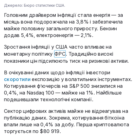
Джерело: Бюро статистики США.
Головним драйвером інфляції стала енергія — за
місяць вона подорожчала на 3,8% і забезпечила
майже половину загального приросту. Бензин
додав 5,4%, електроенергія — 2,1%.
Зростання інфляції у США часто впливає на
монетарну політику
ФРС
. Традиційно високі
показники цін підсилюють тиск на ризикові активи.
В очікуванні даних щодо інфляції інвестори
скоротили
експозицію у волатильних інструментах.
Котирування ф’ючерсів на S&P 500 знизилися на
0,4%, на Nasdaq 100 — майже на 1%. Найбільше
подешевшали технологічні компанії.
Сектор цифрових активів майже не відреагував на
публікацію даних. Зокрема, котирування біткоїна
впали лише на 0,4% за добу. Перша криптовалюта
торгується по $80 919.