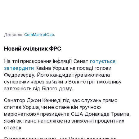
Джерело:
CoinMarketCap
.
Новий очільник ФРС
На тлі прискорення інфляції Сенат
готується
затвердити
Кевіна Уорша на посаді голови
Федрезерву. Його кандидатура викликала
суперечки через зв’язки з Волл-стріт і можливу
залежність від Білого дому.
Сенатор Джон Кеннеді під час слухань прямо
спитав Уорша, чи не стане він «ручною
маріонеткою» президента США Дональда Трампа,
який активно наполягає на зниженні процентних
ставок.