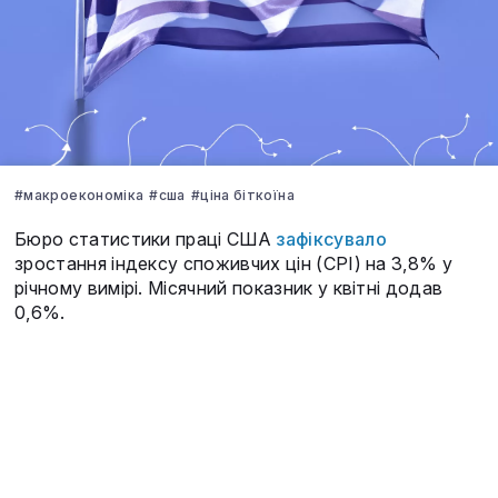
#макроекономіка
#сша
#ціна біткоїна
Бюро статистики праці США
зафіксувало
зростання індексу споживчих цін (CPI) на 3,8% у
річному вимірі. Місячний показник у квітні додав
0,6%.