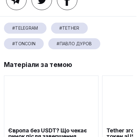
#TELEGRAM
#TETHER
#TONCOIN
#ПАВЛО ДУРОВ
Матеріали за темою
Європа без USDT? Що чекає
Tether зго
ринок після завершення
токен aUS