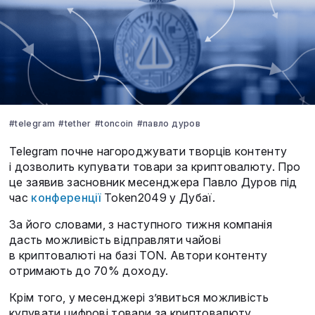
#telegram
#tether
#toncoin
#павло дуров
Telegram почне нагороджувати творців контенту
і дозволить купувати товари за криптовалюту. Про
це заявив засновник месенджера Павло Дуров під
час
конференції
Token2049 у Дубаї.
За його словами, з наступного тижня компанія
дасть можливість відправляти чайові
в криптовалюті на базі TON. Автори контенту
отримають до 70% доходу.
Крім того, у месенджері з’явиться можливість
купувати цифрові товари за криптовалюту.