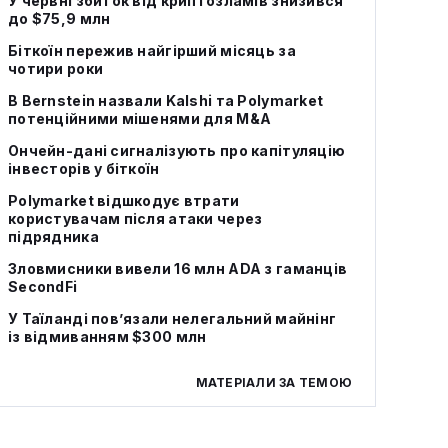
У червні збиток від криптозламів знизився
до $75,9 млн
Біткоїн пережив найгірший місяць за
чотири роки
В Bernstein назвали Kalshi та Polymarket
потенційними мішенями для M&A
Ончейн-дані сигналізують про капітуляцію
інвесторів у біткоїн
Polymarket відшкодує втрати
користувачам після атаки через
підрядника
Зловмисники вивели 16 млн ADA з гаманців
SecondFi
У Таїланді пов’язали нелегальний майнінг
із відмиванням $300 млн
МАТЕРІАЛИ ЗА ТЕМОЮ