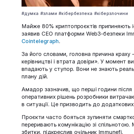
#думка
#злами
#кібербезпека
#кіберзлочини
Майже 80% криптопроєктів припиняють і
заявив CEO платформи Web3-безпеки Imm
Cointelegraph
.
За його словами, головна причина краху 
керівництві і втрата довіри». У момент 
впадають у ступор. Вони не знають реал
плану дій.
Амадор зазначив, що перші години після
оперативних рішень розробники витрачаю
в ситуації. Це призводить до додаткових 
Проєкти часто бояться зупиняти смартко
переривають комунікацію зі спільнотою.
збитки, підкреслив очільник Immunefi.