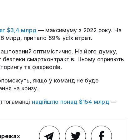
яг $3,4 млрд
— максимуму з 2022 року. На
46 млрд, припало 69% усіх втрат.
аштований оптимістично. На його думку,
ру безпеки смартконтрактів. Цьому сприяють
іторингу та фаєрволів.
допоможуть, якщо у команд не буде
ння на кризу.
иптогаманці
надійшло понад $154 млрд
—
мережах