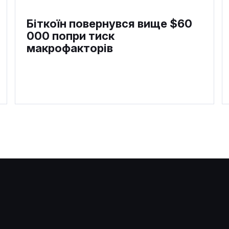
Біткоїн повернувся вище $60
000 попри тиск
макрофакторів
В Bernstein назвали Kalshi та