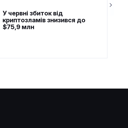
У червні збиток від
криптозламів знизився до
$75,9 млн
Ончейн-дані сигналізують про