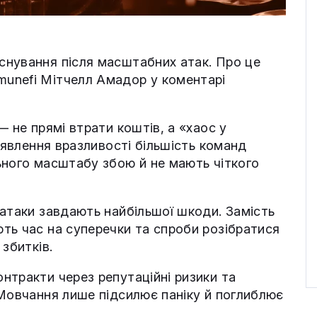
снування після масштабних атак. Про це
unefi Мітчелл Амадор у коментарі
— не прямі втрати коштів, а «хаос у
виявлення вразливості більшість команд
ьного масштабу збою й не мають чіткого
 атаки завдають найбільшої шкоди. Замість
ть час на суперечки та спроби розібратися
збитків.
нтракти через репутаційні ризики та
 Мовчання лише підсилює паніку й поглиблює