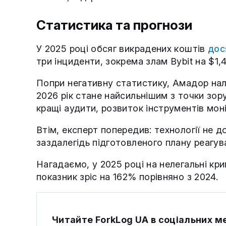
Статистика та прогнози
У 2025 році обсяг викрадених коштів
дос
три інциденти, зокрема злам Bybit на $1,
Попри негативну статистику, Амадор нал
2026 рік стане найсильнішим з точки зо
кращі аудити, розвиток інструментів мон
Втім, експерт попередив: технології не 
заздалегідь підготовленого плану реагува
Нагадаємо, у 2025 році на нелегальні кр
показник зріс на 162% порівняно з 2024.
Читайте ForkLog UA в соціальних 