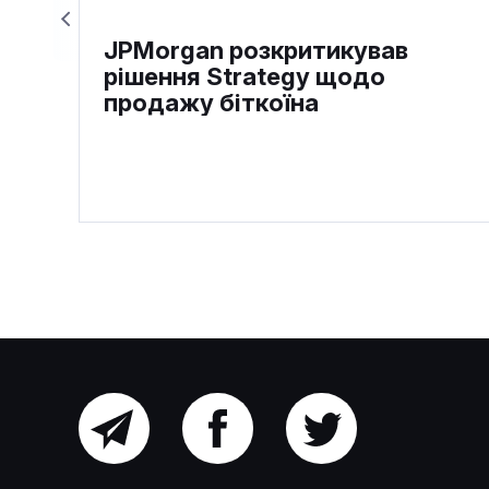
JPMorgan розкритикував
рішення Strategy щодо
продажу біткоїна
Головний
Facebook
Twitter
Біткоїн пережив найгірший