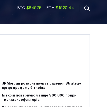
BTC
$64975
ETH
$1920.44
JPMorgan розкритикував рішення Strategy
щодо продажу біткоїна
Біткоїн повернувся вище $60 000 попри
тиск макрофакторів