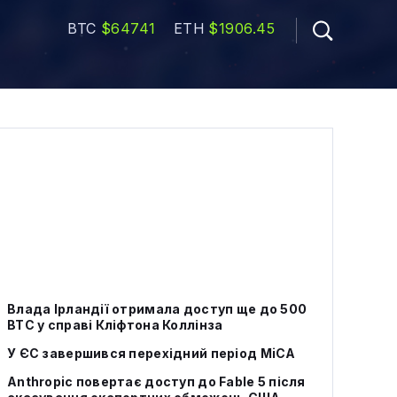
BTC
$64741
ETH
$1906.45
Влада Ірландії отримала доступ ще до 500
BTC у справі Кліфтона Коллінза
У ЄС завершився перехідний період MiCA
Anthropic повертає доступ до Fable 5 після