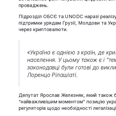
проваджень.
Підрозділ ОБСЄ та UNODC наразі реалізу
підтримки урядам Грузії, Молдови та Укр
через криптовалюти.
«Україна є однією з країн, де к
населення. У цьому також є і “т
законодавці були готові до викл
Лоренцо Рілашіаті.
Депутат Ярослав Железняк, який також б
“найважливішим моментом” позицію украї
регуляторів щодо необхідності легалізаці