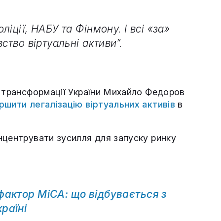
іції, НАБУ та Фінмону. І всі «за»
ство віртуальні активи”.
ї трансформації України Михайло Федоров
ршити легалізацію віртуальних активів
в
центрувати зусилля для запуску ринку
фактор MiCA: що відбувається з
раїні