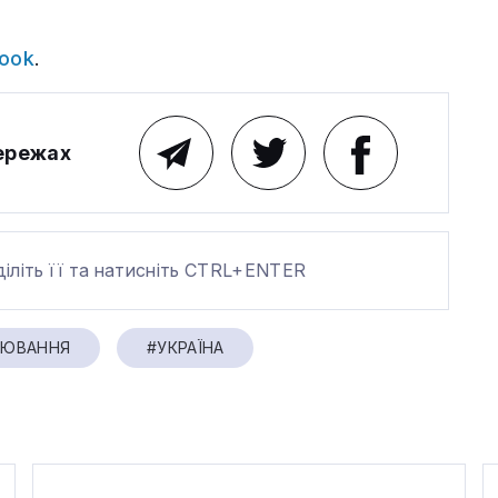
ook
.
мережах
діліть її та натисніть CTRL+ENTER
ЛЮВАННЯ
#УКРАЇНА