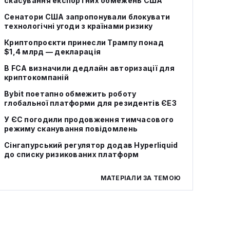
скасування експортних обмежень США
Сенатори США запропонували блокувати
технологічні угоди з країнами ризику
Криптопроєкти принесли Трампу понад
$1,4 млрд — декларація
В FCA визначили дедлайн авторизації для
криптокомпаній
Bybit поетапно обмежить роботу
глобальної платформи для резидентів ЄЕЗ
У ЄС погодили продовження тимчасового
режиму сканування повідомлень
Сінгапурський регулятор додав Hyperliquid
до списку ризикованих платформ
МАТЕРІАЛИ ЗА ТЕМОЮ