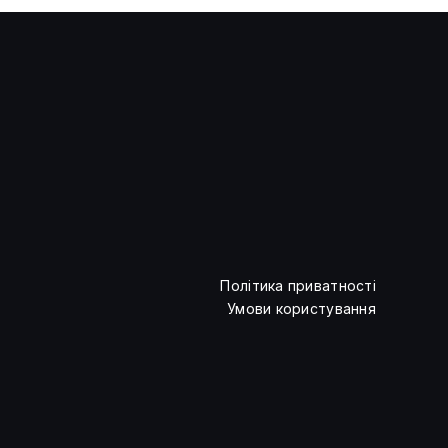
В FCA визначили дедлайн
авторизації для
криптокомпаній
Політика приватності
Умови користування