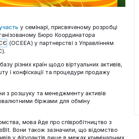
участь
у семінарі, присвяченому розробці
організованому Бюро Координатора
СЄ
(OCEEA) у партнерстві з Управлінням
).
азу різних країн щодо віртуальних активів,
ту і конфіскації та процедури продажу
ни з розшуку та менеджменту активів
товалютними біржами для обміну
мства, мова йде про співробітництво з
teBit. Вони також зазначили, що відомство
вів у фігурантів лише в межах кримінальних