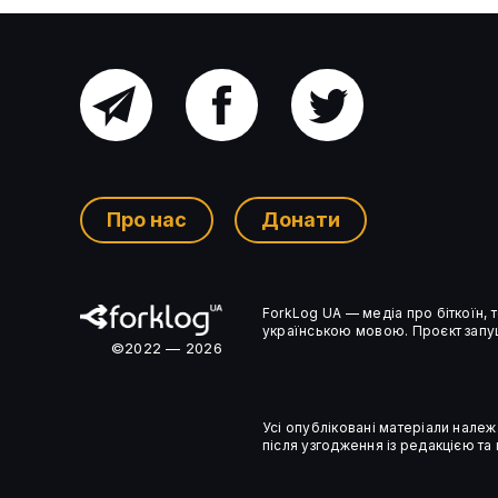
Головний
Facebook
Twitter
Сенатори США запропонували
канал
блокувати технологічні угоди
з країнами ризику
Про нас
Донати
Ком’юніті-
ForkLog UA — медіа про біткоїн,
чат
українською мовою. Проєкт запущ
©2022 — 2026
Усі опубліковані матеріали належ
після узгодження із редакцією та