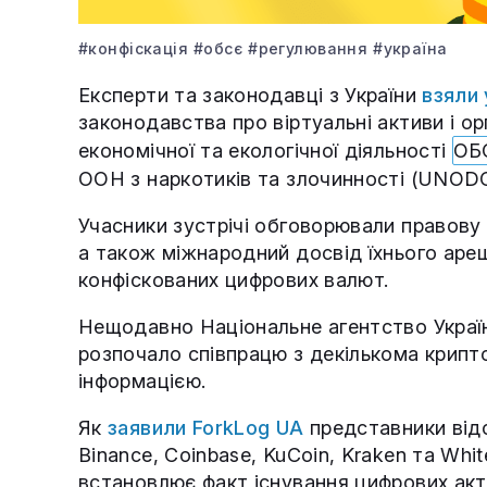
#конфіскація
#обсє
#регулювання
#україна
Експерти та законодавці з України
взяли 
законодавства про віртуальні активи і 
економічної та екологічної діяльності
ОБ
ООН з наркотиків та злочинності (UNODC
Учасники зустрічі обговорювали правову б
а також міжнародний досвід їхнього ареш
конфіскованих цифрових валют.
Нещодавно Національне агентство Украї
розпочало співпрацю з декількома крип
інформацією.
Як
заявили ForkLog UA
представники відо
Binance, Coinbase, KuCoin, Kraken та Whi
встановлює факт існування цифрових акти