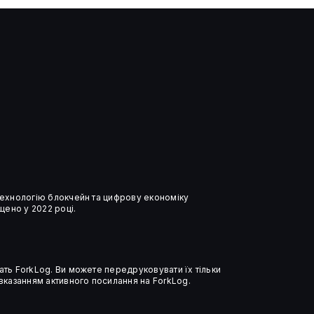
Криптопроєкти принесли
Трампу понад $1,4 млрд —
декларація
 технологію блокчейн та цифрову економіку
ено у 2022 році.
ать ForkLog. Ви можете передруковувати їх тільки
 вказанням активного посилання на ForkLog.