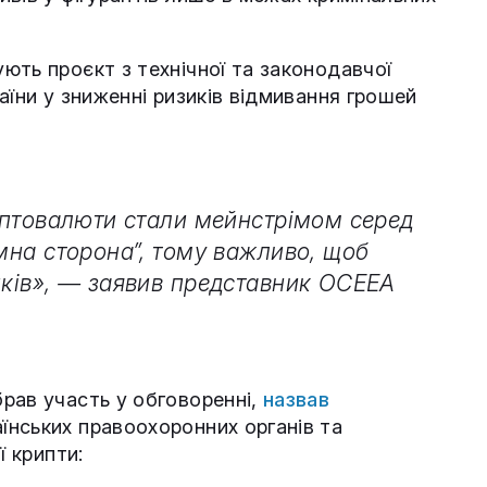
ють проєкт з технічної та законодавчої
аїни у зниженні ризиків відмивання грошей
риптовалюти стали мейнстрімом серед
емна сторона”, тому важливо, щоб
иків», — заявив представник OCEEA
рав участь у обговоренні,
назвав
нських правоохоронних органів та
ї крипти: