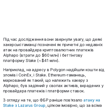
Під час дослідження вони звернули увагу, що деякі
хакерські гаманці позначені як причетні до недавніх
атак на провайдера криптовалютних платежів
Alphapo (втрати до $60 млн) і беттінгову
платформу Stake (~$41 млн).
Наприклад, на адресу в Polygon надійшли кошти від
зломів і CoinEx, і Stake. Ethereum-гаманець,
маркований як такий, що належить хакеру з
Alphapo, був задіяний у свопах активів, вкрадених у
провайдера платежів і платформи ставок.
З огляду на те, що ФБР раніше пов’язало
атаку на
Stake з Lazarus Group
, цілком імовірно, що за всіма