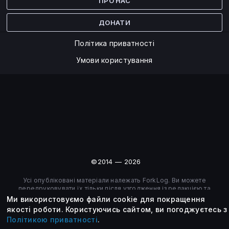
ПРО НАС
ДОНАТИ
Політика приватності
Умови користування
©2014 — 2026
Усі опубліковані матеріали належать ForkLog. Ви можете
передруковувати їх тільки після узгодження із редакцією та
вказанням активного посилання на ForkLog.
Ми використовуємо файли cookie для покращення
якості роботи.
Користуючись сайтом, ви погоджуєтесь з
Політикою приватності
.