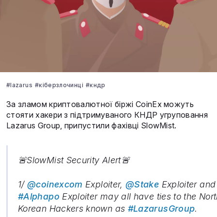
#lazarus
#кіберзлочинці
#кндр
За зламом криптовалютної біржі CoinEx можуть
стояти хакери з підтримуваного КНДР угруповання
Lazarus Group, припустили фахівці SlowMist.
🚨SlowMist Security Alert🚨
1/
@coinexcom
Exploiter,
@Stake
Exploiter and
#Alphapo
Exploiter may all have ties to the Nor
Korean Hackers known as
#LazarusGroup
.