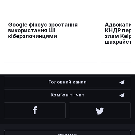
Google фіксує зростання
Адвокати ж
використання ШІ
КНДР пере
кіберзлочинцями
злам Kelp 
шахрайст
Головний канал
Ком’юніті-чат
Facebook
Twitter