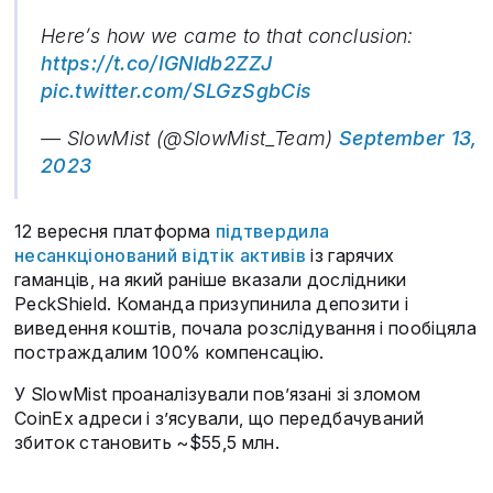
Here’s how we came to that conclusion:
https://t.co/IGNldb2ZZJ
pic.twitter.com/SLGzSgbCis
— SlowMist (@SlowMist_Team)
September 13,
2023
12 вересня платформа
підтвердила
несанкціонований відтік активів
із гарячих
гаманців, на який раніше вказали дослідники
PeckShield. Команда призупинила депозити і
виведення коштів, почала розслідування і пообіцяла
постраждалим 100% компенсацію.
У SlowMist проаналізували пов’язані зі зломом
CoinEx адреси і з’ясували, що передбачуваний
збиток становить ~$55,5 млн.