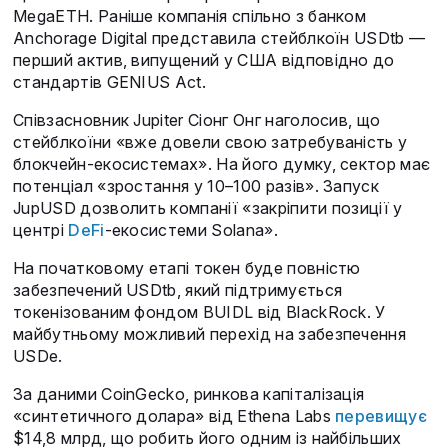
MegaETH. Раніше компанія спільно з банком
Anchorage Digital представила стейблкоїн USDtb —
перший актив, випущений у США відповідно до
стандартів GENIUS Act.
Співзасновник Jupiter Сіонг Онг наголосив, що
стейблкоїни «вже довели свою затребуваність у
блокчейн-екосистемах». На його думку, сектор має
потенціал «зростання у 10–100 разів». Запуск
JupUSD дозволить компанії «закріпити позиції у
центрі
DeFi
-екосистеми Solana».
На початковому етапі токен буде повністю
забезпечений USDtb, який підтримується
токенізованим фондом BUIDL від BlackRock. У
майбутньому можливий перехід на забезпечення
USDe.
За даними CoinGecko, ринкова капіталізація
«синтетичного долара» від Ethena Labs
перевищує
$14,8 млрд, що робить його одним із найбільших