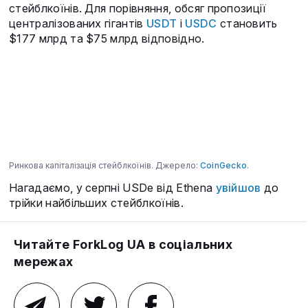
стейблкоїнів. Для порівняння, обсяг пропозиції
централізованих гігантів
USDT
і
USDC
становить
$177 млрд та $75 млрд відповідно.
Ринкова капіталізація стейблкоїнів. Джерело:
CoinGecko
.
Нагадаємо, у серпні USDe від Ethena
увійшов
до
трійки найбільших стейблкоїнів.
Читайте ForkLog UA в соціальних
мережах