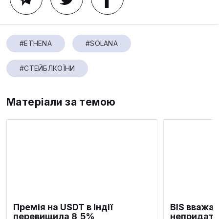
#ETHENA
#SOLANA
#СТЕЙБЛКОЇНИ
Матеріали за темою
Премія на USDT в Індії
BIS вважає
перевищила 8,5%
непридатн