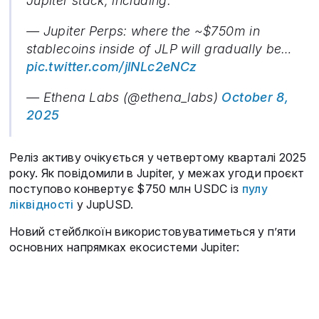
Jupiter stack, including:
— Jupiter Perps: where the ~$750m in
stablecoins inside of JLP will gradually be…
pic.twitter.com/jlNLc2eNCz
— Ethena Labs (@ethena_labs)
October 8,
2025
Реліз активу очікується у четвертому кварталі 2025
року. Як повідомили в Jupiter, у межах угоди проєкт
поступово конвертує $750 млн USDC із
пулу
ліквідності
у JupUSD.
Новий стейблкоїн використовуватиметься у п’яти
основних напрямках екосистеми Jupiter: