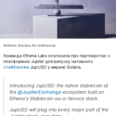
#ethena
#solana
#стейблкоїни
Команда Ethena Labs оголосила про партнерство з
платформою Jupiter для випуску нативного
стейблкоїна
JupUSD у мережі Solana.
Introducing JupUSD: the native stablecoin of
the
@JupiterExchange
ecosystem built on
Ethena’s Stablecoin-as-a-Service stack.
JupUSD will plug into every major part of the