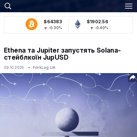
$64383
$1902.56
-0.30%
-0.40%
Ethena та Jupiter запустять Solana-
стейблкоїн JupUSD
09.10.2025
ForkLog UA