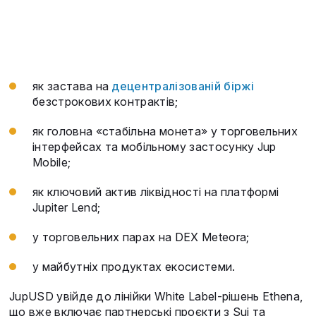
як застава на
децентралізованій біржі
безстрокових контрактів;
як головна «стабільна монета» у торговельних
інтерфейсах та мобільному застосунку Jup
Mobile;
як ключовий актив ліквідності на платформі
Jupiter Lend;
у торговельних парах на DEX Meteora;
у майбутніх продуктах екосистеми.
JupUSD увійде до лінійки White Label-рішень Ethena,
що вже включає партнерські проєкти з Sui та