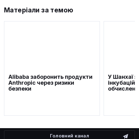
Матеріали за темою
Alibaba заборонить продукти
У Шанхаї 
Anthropic через ризики
інкубаційн
безпеки
обчислень
Головний канал