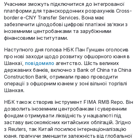
Учасники зможуть підключитися до інтегрованої
платформи для транскордонних розрахунків Cross-
border e-CNY Transfer Services. Вона має
забезпечити цілодобові цифрові платіжні зв’язки з
іноземними центробанками та зарубіжними
фінансовими інститутами.
Наступного дня голова НБК Пан Гуншен оголосив
про нові заходи щодо розвитку офшорного юаня в
Шанхаї,
повідомило
агентство. Шість великих
державних банків, включно з Bank of China та China
Construction Bank, отримали право проводити
операції з офшорним юанем у зоні вільної торгівлі
Шанхая.
НБК також створив інструмент FIMA RMB Repo. Він
дозволить іноземним центробанкам і суверенним
фондам отримувати ліквідність у нацвалюті під
заставу високоякісних китайських облігацій. Згідно
з Reuters, так Китай посилює інтернаціоналізацію
юаня, прагнучи зменшити залежність від глобальної