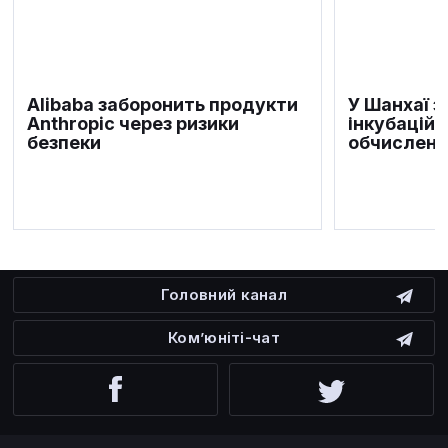
Alibaba заборонить продукти
У Шанхаї 
Anthropic через ризики
інкубаційн
безпеки
обчислень
Головний канал
Ком’юніті-чат
Facebook
Twitter