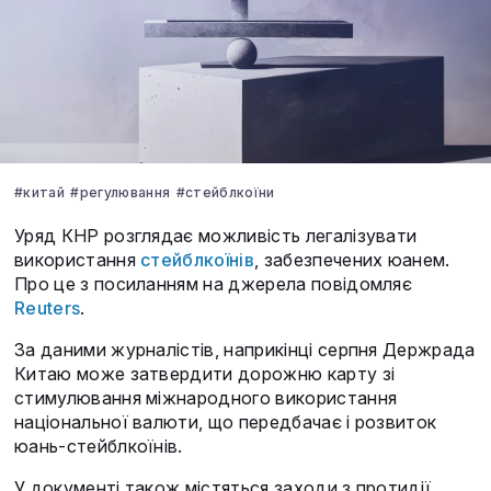
#китай
#регулювання
#стейблкоїни
Уряд КНР розглядає можливість легалізувати
використання
стейблкоїнів
, забезпечених юанем.
Про це з посиланням на джерела повідомляє
Reuters
.
За даними журналістів, наприкінці серпня Держрада
Китаю може затвердити дорожню карту зі
стимулювання міжнародного використання
національної валюти, що передбачає і розвиток
юань-стейблкоїнів.
У документі також містяться заходи з протидії