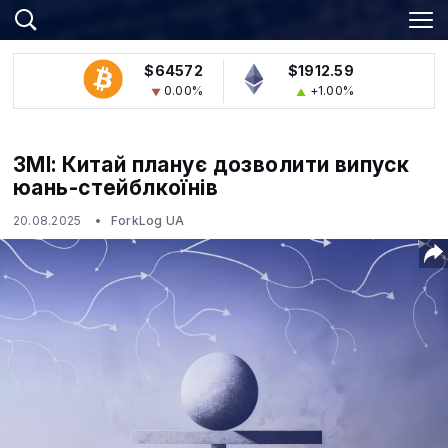
$64572
$1912.59
0.00%
+1.00%
ЗМІ: Китай планує дозволити випуск
юань-стейблкоїнів
20.08.2025
ForkLog UA