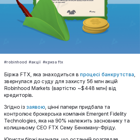
#robinhood
#акції
#криза ftx
Біржа FTX, яка знаходиться в
процесі банкрутства
,
звернулася до суду для захисту 56 млн акцій
Robinhood Markets (вартістю ~$448 млн) від
кредиторів.
Згідно із
заявою
, цінні папери придбала та
контролює брокерська компанія Emergent Fidelity
Technologies, яка на 90% належить засновнику та
колишньому CEO FTX Сему Бенкману-Фріду.
Юристи біржі визнали, що останній розглядав