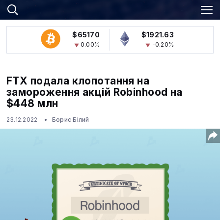
$65170
$1921.63
0.00%
-0.20%
FTX подала клопотання на
замороження акцій Robinhood на
$448 млн
23.12.2022
Борис Білий