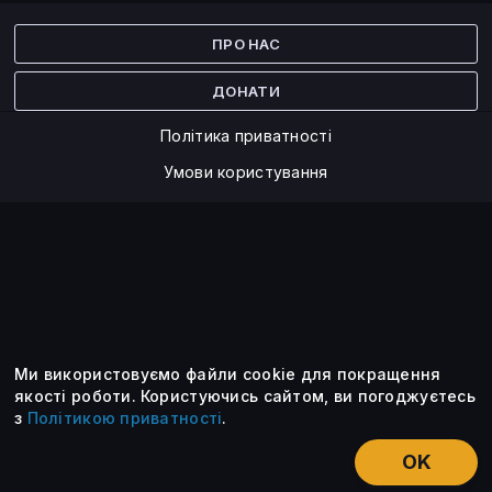
Facebook
Twitter
ПРО НАС
ДОНАТИ
Політика приватності
Умови користування
Ми використовуємо файли cookie для покращення
©2014 — 2026
якості роботи.
Користуючись сайтом, ви погоджуєтесь
з
Політикою приватності
.
Усі опубліковані матеріали належать ForkLog. Ви можете
передруковувати їх тільки після узгодження із редакцією та
OK
вказанням активного посилання на ForkLog.
НОВИНИ
ЕКСКЛЮЗИВ
ЕСЕ
КУРСИ КРИПТОВАЛЮТ