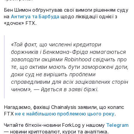
Бен Шимон обґрунтував свої вимоги рішенням суду
на
Антигуа та Барбуда
щодо ліквідації однієї з
«дочок» FTX.
«Той факт, що численні кредитори
боржників і Бенкмана-Фріда намагаються
заволодіти акціями Robinhood свідчить про
те, що активи мають бути заморожені доти,
доки суд не вирішить проблеми
справедливим для всіх зацікавлених сторін
чином», — йдеться в заяві біржі.
Нагадаємо, фахівці Chainalysis заявили, що колапс
FTX
не є найбільшою проблемою цього року
.
Читайте біткоїн-новини ForkLog у нашому
Telegram
— новини криптовалют, курси та аналітика.