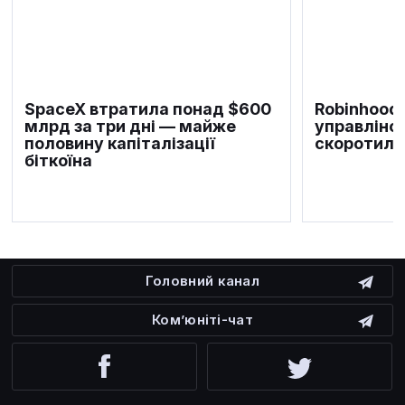
SpaceX втратила понад $600
Robinhood
млрд за три дні — майже
управлінс
половину капіталізації
скоротила
біткоїна
Головний канал
Ком’юніті-чат