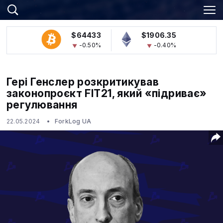
$64433
$1906.35
-0.50%
-0.40%
Гері Генслер розкритикував
законопроєкт FIT21, який «підриває»
регулювання
22.05.2024
ForkLog UA