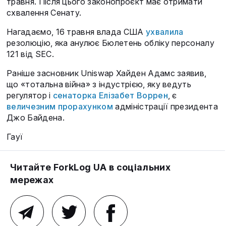
травня. Після цього законопроєкт має отримати
схвалення Сенату.
Нагадаємо, 16 травня влада США
ухвалила
резолюцію, яка анулює Бюлетень обліку персоналу
121 від SEC.
Раніше засновник Uniswap Хайден Адамс заявив,
що «тотальна війна» з індустрією, яку ведуть
регулятор і
сенаторка Елізабет Воррен
, є
величезним прорахунком
адміністрації президента
Джо Байдена.
Гауї
Читайте ForkLog UA в соціальних
мережах