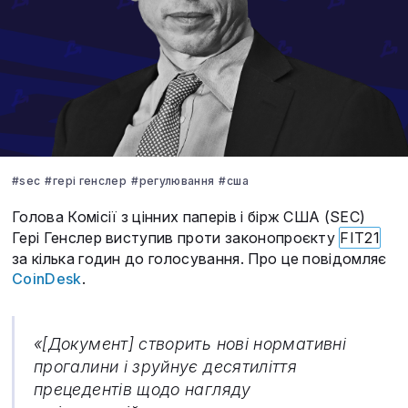
#sec
#гері генслер
#регулювання
#сша
Голова Комісії з цінних паперів і бірж США (SEC)
Гері Генслер виступив проти законопроєкту
FIT21
за кілька годин до голосування. Про це повідомляє
CoinDesk
.
«[Документ] створить нові нормативні
прогалини і зруйнує десятиліття
прецедентів щодо нагляду