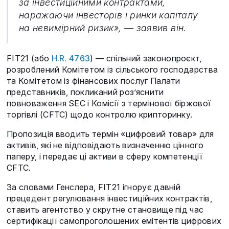
за інвестиційними контрактами,
наражаючи інвесторів і ринки капіталу
на невимірний ризик», — заявив він.
FIT21 (або
H.R. 4763
) — спільний законопроєкт,
розроблений Комітетом із сільського господарства
та Комітетом із фінансових послуг Палати
представників, покликаний роз’яснити
повноваження SEC і Комісії з термінової біржової
торгівлі (CFTC) щодо контролю крипторинку.
Пропозиція вводить термін «цифровий товар» для
активів, які не відповідають визначенню цінного
паперу, і передає ці активи в сферу компетенції
CFTC.
За словами Генслера, FIT21 ігнорує давній
прецедент регулювання інвестиційних контрактів,
ставить агентство у скрутне становище під час
сертифікації самопроголошених емітентів цифрових