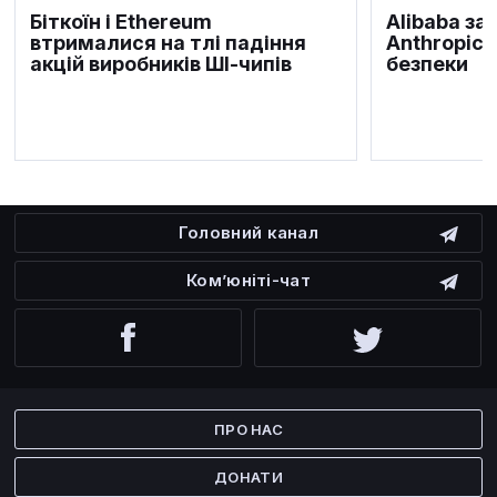
Біткоїн і Ethereum
Alibaba за
втрималися на тлі падіння
Anthropic 
акцій виробників ШІ-чипів
безпеки
Головний канал
Ком’юніті-чат
Facebook
Twitter
ПРО НАС
ДОНАТИ