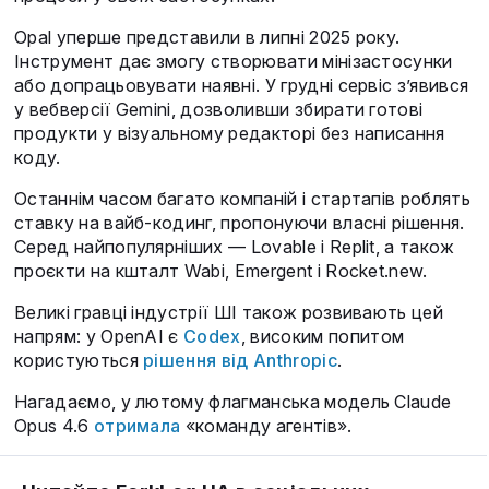
Opal уперше представили в липні 2025 року.
Інструмент дає змогу створювати мінізастосунки
або допрацьовувати наявні. У грудні сервіс з’явився
у вебверсії Gemini, дозволивши збирати готові
продукти у візуальному редакторі без написання
коду.
Останнім часом багато компаній і стартапів роблять
ставку на вайб-кодинг, пропонуючи власні рішення.
Серед найпопулярніших — Lovable і Replit, а також
проєкти на кшталт Wabi, Emergent і Rocket.new.
Великі гравці індустрії ШІ також розвивають цей
напрям: у OpenAI є
Codex
, високим попитом
користуються
рішення від Anthropic
.
Нагадаємо, у лютому флагманська модель Claude
Opus 4.6
отримала
«команду агентів».