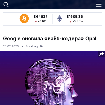
$64637
$1905.36
-0.10%
-0.30%
Google оновила «вайб-кодера» Opal
25.02.2026
ForkLog UA