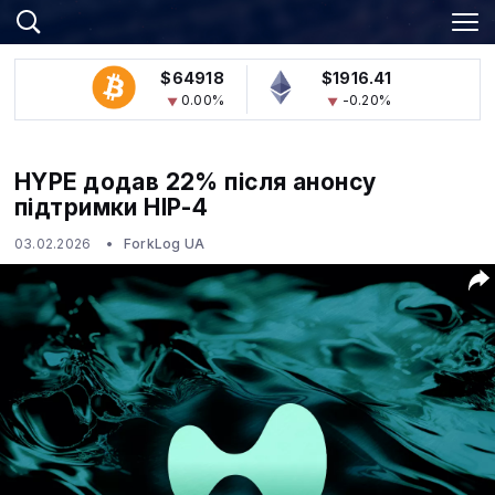
$64918
$1916.41
0.00%
-0.20%
HYPE додав 22% після анонсу
підтримки HIP-4
03.02.2026
ForkLog UA