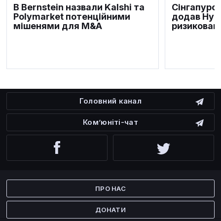
В Bernstein назвали Kalshi та
Сінгапурс
Polymarket потенційними
додав Hype
мішенями для M&A
ризикован
Головний канал
Ком’юніті-чат
Facebook
Twitter
ПРО НАС
ДОНАТИ