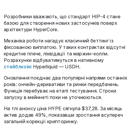
Розробники вважають, що стандарт HIP-4 стане
базою для створення нових застосунків поверх
архітектури HyperCore.
Механіка роботи нагадує класичний беттинг із
фіксованою виплатою. У таких контрактах відсутні
кредитне плече, ліквідації та маржин-колли.
Розрахунки відбуватимуться в нативному
стейблкоїні
Hyperliquid — USDH.
Оновлення поєднає два популярні напрями останніх
років: ончейн-деривативи та ринки передбачень.
Функція перебуває на етапі тестування. Строки
запуску в мейннеті поки не уточнюються.
На тлі анонсу ціна HYPE сягнула $37,28. За місяць
актив додав 49%, показавши зростання всупереч
загальній корекції крипторинку.