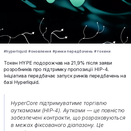
#hyperliquid
#оновлення
#ринки передбачень
#токени
Токен HYPE подорожчав на 21,9% після заяви
розробників про підтримку пропозиції HIP-4.
Ініціатива передбачає запуск ринків передбачень на
базі Hyperliquid.
HyperCore підтримуватиме торгівлю
ауткамами (HIP-4). Аутками — це повністю
забезпечені контракти, що розраховуються
в межах фіксованого діапазону. Це