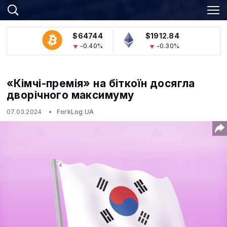
$64744
$1912.84
-0.40%
-0.30%
«Кімчі-премія» на біткоїн досягла
дворічного максимуму
07.03.2024
ForkLog UA