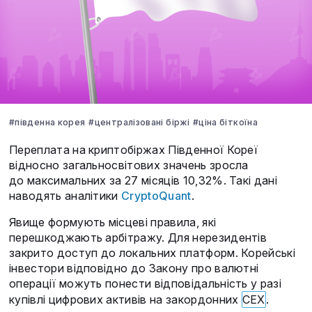
#південна корея
#централізовані біржі
#ціна біткоїна
Переплата на криптобіржах Південної Кореї
відносно загальносвітових значень зросла
до максимальних за 27 місяців 10,32%. Такі дані
наводять аналітики
CryptoQuant
.
Явище формують місцеві правила, які
перешкоджають арбітражу. Для нерезидентів
закрито доступ до локальних платформ. Корейські
інвестори відповідно до Закону про валютні
операції можуть понести відповідальність у разі
купівлі цифрових активів на закордонних
СЕХ
.