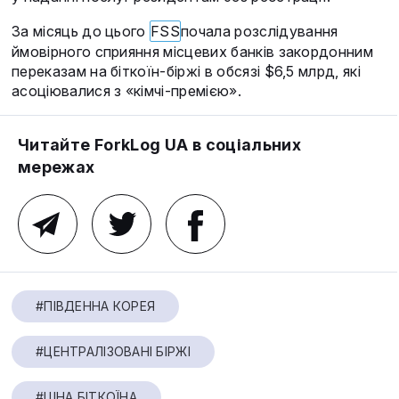
За місяць до цього
FSS
почала розслідування
ймовірного сприяння місцевих банків закордонним
переказам на біткоїн-біржі в обсязі $6,5 млрд, які
асоціювалися з «кімчі-премією».
Читайте ForkLog UA в соціальних
мережах
#ПІВДЕННА КОРЕЯ
#ЦЕНТРАЛІЗОВАНІ БІРЖІ
#ЦІНА БІТКОЇНА