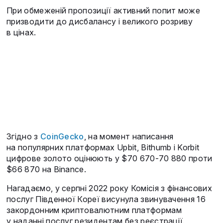
При обмеженій пропозиції активний попит може
призводити до дисбалансу і великого розриву
в цінах.
Згідно з
CoinGecko
, на момент написання
на популярних платформах Upbit, Bithumb і Korbit
цифрове золото оцінюють у $70 670-70 880 проти
$66 870 на Binance.
Нагадаємо, у серпні 2022 року Комісія з фінансових
послуг Південної Кореї висунула звинувачення 16
закордонним криптовалютним платформам
у наданні послуг резидентам без реєстрації.