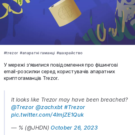
#trezor
#апаратні гаманці
#шахрайство
У мережі з’явилися повідомлення про фішингові
email-розсилки серед користувачів апаратних
криптогаманців Trezor.
It looks like Trezor may have been breached?
@Trezor
@zachxbt
#Trezor
pic.twitter.com/4lmjZE1Quk
— % (@JHDN)
October 26, 2023