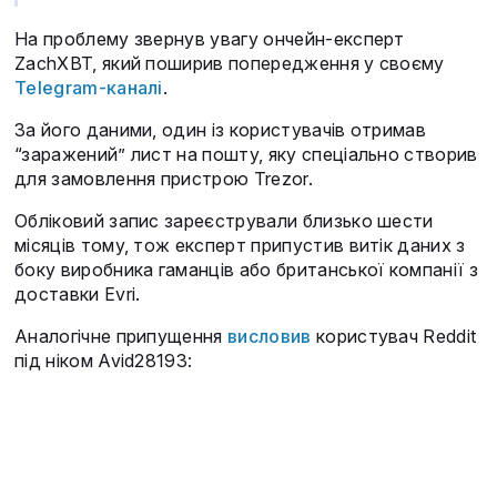
На проблему звернув увагу ончейн-експерт
ZachXBT, який поширив попередження у своєму
Telegram-каналі
.
За його даними, один із користувачів отримав
“заражений” лист на пошту, яку спеціально створив
для замовлення пристрою Trezor.
Обліковий запис зареєстрували близько шести
місяців тому, тож експерт припустив витік даних з
боку виробника гаманців або британської компанії з
доставки Evri.
Аналогічне припущення
висловив
користувач Reddit
під ніком Avid28193: