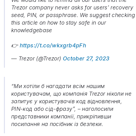
Trezor company never asks for users’ recovery
seed, PIN, or passphrase. We suggest checking
this article on how to stay safe in our
knowledgebase
👉
https://t.co/wkxgrb4pFh
— Trezor (@Trezor)
October 27, 2023
“Ми хотіли б нагадати всім нашим
користувачам, що компанія Trezor ніколи не
запитує у користувачів код відновлення,
PIN-код або сід-фразу”, – наголосили
представники компанії, прикріпивши
посилання на посібник із безпеки.