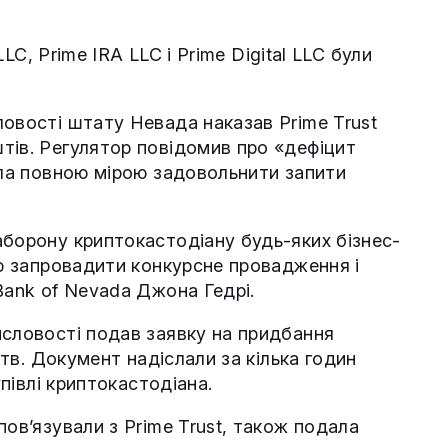
LLC, Prime IRA LLC і Prime Digital LLC були
ловості штату Невада наказав Prime Trust
тів. Регулятор повідомив про «дефіцит
гла повною мірою задовольнити запити
аборону криптокастодіану будь-яких бізнес-
ію запровадити конкурсне провадження і
Bank of Nevada Джона Гедрі.
исловості подав заявку на придбання
ств. Документ надіслали за кілька годин
упівлі криптокастодіана.
пов’язували з Prime Trust, також подала