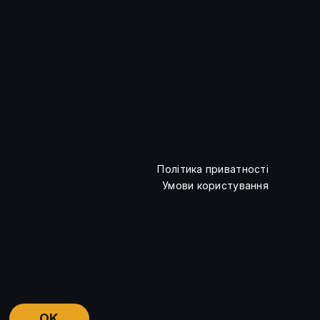
Terraform Labs почне
приймання заявок
на компенсації
Політика приватності
Умови користування
OK