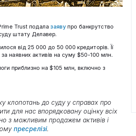
Prime Trust подала
заяву
про банкрутство
суду штату Делавер.
лося від 25 000 до 50 000 кредиторів. Її
за наявних активів на суму $50-100 млн.
имоги приблизно на $105 млн, включно з
ку клопотань до суду у справах про
ти для нас впорядковану оцінку всіх
чно з можливим продажем активів і
ному
пресрелізі
.