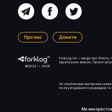
Головний
Facebook
Twitter
FTX виділила ще $1,9 млрд на
канал
компенсації кредиторам
Про нас
Донати
Ком’юніті-
ForkLog UA — медіа про біткоїн,
чат
українською мовою. Проєкт запущ
©2022 — 2026
Усі опубліковані матеріали належ
після узгодження із редакцією та
Ми використов