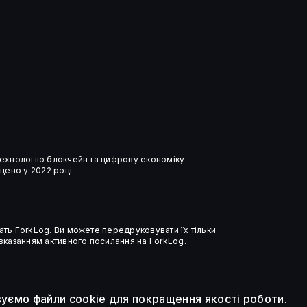
FTX представила план
обмежених виплат для
користувачів із «проблемних»
країн
 технологію блокчейн та цифрову економіку
ено у 2022 році.
ать ForkLog. Ви можете передруковувати їх тільки
 вказанням активного посилання на ForkLog.
уємо файли cookie для покращення якості роботи.