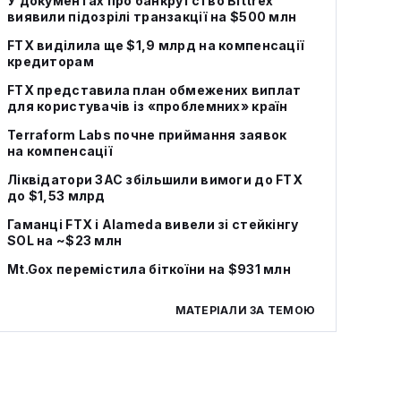
У документах про банкрутство Bittrex
виявили підозрілі транзакції на $500 млн
FTX виділила ще $1,9 млрд на компенсації
кредиторам
FTX представила план обмежених виплат
для користувачів із «проблемних» країн
Terraform Labs почне приймання заявок
на компенсації
Ліквідатори 3AC збільшили вимоги до FTX
до $1,53 млрд
Гаманці FTX і Alameda вивели зі стейкінгу
SOL на ~$23 млн
Mt.Gox перемістила біткоїни на $931 млн
МАТЕРІАЛИ ЗА ТЕМОЮ