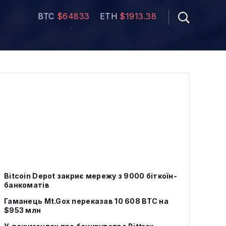
BTC
$64833
ETH
$1913.38
Bitcoin Depot закриє мережу з 9000 біткоїн-
банкоматів
Гаманець Mt.Gox переказав 10 608 BTC на
$953 млн