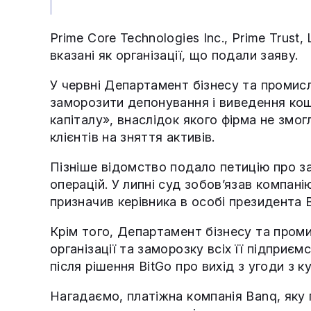
Prime Core Technologies Inc., Prime Trust, 
вказані як організації, що подали заяву.
У червні Департамент бізнесу та промис
заморозити депонування і виведення кош
капіталу», внаслідок якого фірма не змо
клієнтів на зняття активів.
Пізніше відомство подало петицію про з
операцій. У липні суд зобов’язав компан
призначив керівника в особі президента 
Крім того, Департамент бізнесу та пром
організації та заморозку всіх її підприєм
після рішення BitGo про вихід з угоди з к
Нагадаємо, платіжна компанія Banq, яку 