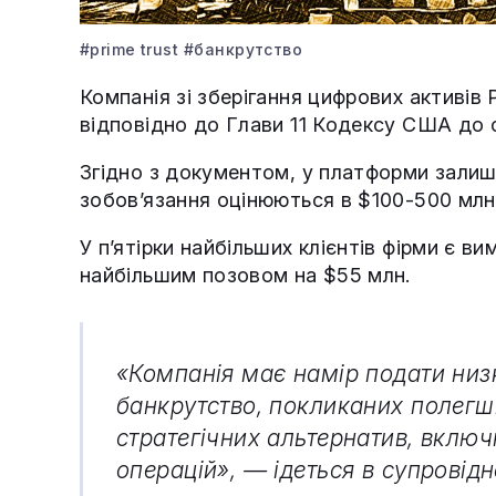
#prime trust
#банкрутство
Компанія зі зберігання цифрових активів 
відповідно до Глави 11 Кодексу США до 
Згідно з документом, у платформи залиши
зобов’язання оцінюються в $100-500 млн 
У п’ятірки найбільших клієнтів фірми є в
найбільшим позовом на $55 млн.
«Компанія має намір подати низ
банкрутство, покликаних полегши
стратегічних альтернатив, вклю
операцій»,
—
ідеться в супровід