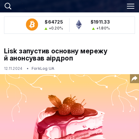
$64725
$1911.33
+0.20%
+1.80%
Lisk запустив основну мережу
й анонсував аірдроп
12.11.2024
ForkLog UA