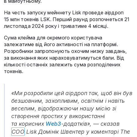
в майбутньому.
На честь запуску мейннету Lisk проведе аірдроп
15 млн токенів LSK. Перший раунд розпочнеться 21
листопада 2024 року і триватиме 4 місяці.
Сума клейма для окремого користувача
залежатиме від його активності на платформі.
Розробники запропонують охочим низку завдань,
за виконання яких нараховуватимуться бали. Від
кількості останніх залежить сума розподілених
токенів.
«Ми розробили цей аірдроп так, щоб він був
безшовним, захопливим, освітнім і навіть
веселим, відображаючи нашу місію зі
створення простих у використанні
та корисних
Web3
-додатків», — сказав
COO
Lisk Домінік Швентер у коментарі The