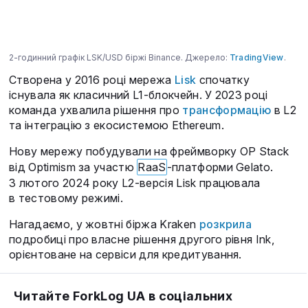
2-годинний графік LSK/USD біржі Binance. Джерело:
TradingView
.
Створена у 2016 році мережа
Lisk
спочатку
існувала як класичний L1-блокчейн. У 2023 році
команда ухвалила рішення про
трансформацію
в L2
та інтеграцію з екосистемою Ethereum.
Нову мережу побудували на фреймворку OP Stack
від Optimism за участю
RaaS
-платформи Gelato.
З лютого 2024 року L2-версія Lisk працювала
в тестовому режимі.
Нагадаємо, у жовтні біржа Kraken
розкрила
подробиці про власне рішення другого рівня Ink,
орієнтоване на сервіси для кредитування.
Читайте ForkLog UA в соціальних