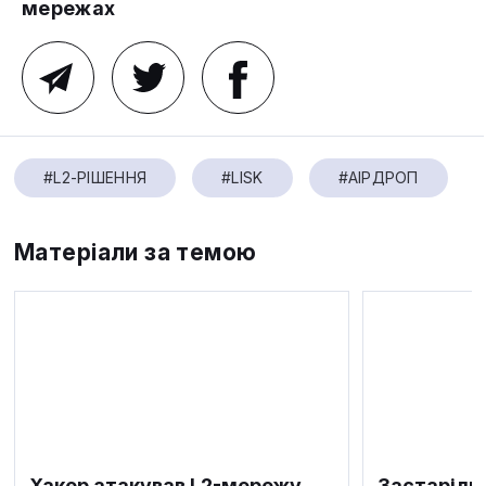
мережах
#L2-РІШЕННЯ
#LISK
#АІРДРОП
Матеріали за темою
Хакер атакував L2-мережу
Застаріли