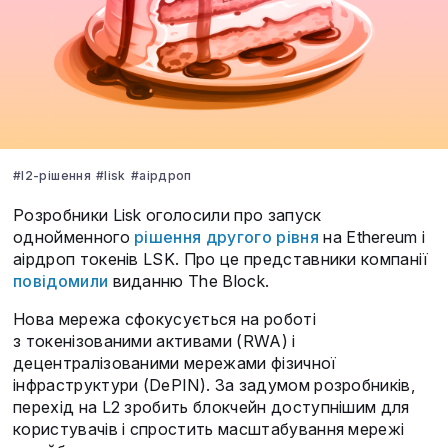
#l2-рішення
#lisk
#аірдроп
Розробники Lisk оголосили про запуск
однойменного
рішення другого рівня
на Ethereum і
аірдроп токенів LSK. Про це представники компанії
повідомили
виданню The Block.
Нова мережа сфокусується на роботі
з токенізованими активами (RWA) і
децентралізованими мережами фізичної
інфраструктури (DePIN). За задумом розробників,
перехід на L2 зробить блокчейн доступнішим для
користувачів і спростить масштабування мережі