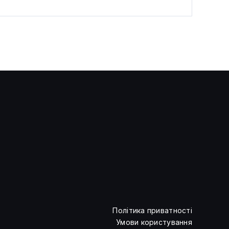
Невідомі вдарили по сховищу
Hyperliquid через памп
FARTCOIN
Політика приватності
Умови користування