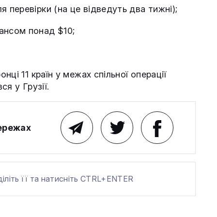
я перевірки (на це відведуть два тижні);
ансом понад $10;
ці 11 країн у межах спільної операції
я у Грузії.
мережах
діліть її та натисніть CTRL+ENTER