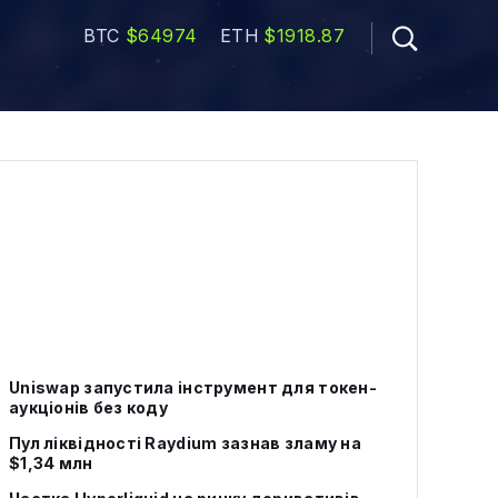
BTC
$64974
ETH
$1918.87
Uniswap запустила інструмент для токен-
аукціонів без коду
Пул ліквідності Raydium зазнав зламу на
$1,34 млн