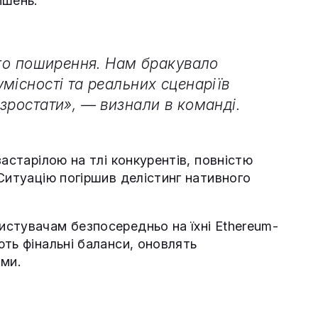
ішень.
ого поширення. Нам бракувало
місності та реальних сценаріїв
зростати», — визнали в команді.
астарілою на тлі конкурентів, повністю
Ситуацію погіршив делістинг нативного
стувачам безпосередньо на їхні Ethereum-
ть фінальні баланси, оновлять
ями.