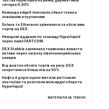
Частка Hyperliquid на ринку деривативів
сягнула 6,63%
Команда edgeX пояснила обвал токена
зовнішнім втручанням
Solana та Ethereum зрівнялися за обсягами
торгів на DEX
Невідомі вдарили по сховищу Hyperliquid
через памп FARTCOIN
DEX Stabble закликала терміново вивести
активи через загрозу північнокорейських
хакерів
Від жовтня обсяги торгів на perp-DEX
скоротилися більш ніж на 50%
Нафта й дорогоцінні метали витіснили
альткоїни та розігнали мільярдні обороти
Hyperliquid
МАТЕРІАЛИ ЗА ТЕМОЮ