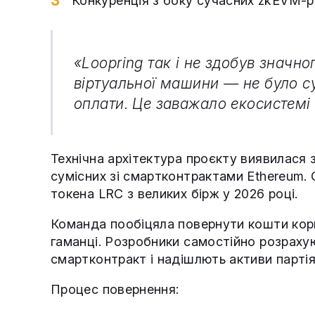
Конкуренція з боку сучасних zkEVM-р
«Loopring так і не здобув значн
віртуальної машини — не було су
оплати. Це заважало екосистемі 
Технічна архітектура проєкту виявилася з
сумісних зі смартконтрактами Ethereum. 
токена LRC з великих бірж у 2026 році.
Команда пообіцяла повернути кошти кори
гаманці. Розробники самостійно розрахую
смартконтракт і надішлють активи парті
Процес повернення: