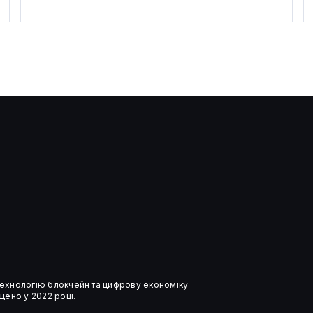
Solana та Ethereum зрівнялися
за обсягами торгів на DEX
 технологію блокчейн та цифрову економіку
ено у 2022 році.