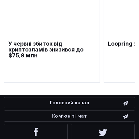
У червні збиток від
Loopring з
криптозламів знизився до
$75,9 млн
Головний канал
Ком’юніті-чат