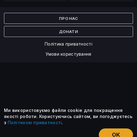
Facebook
Twitter
ПРО НАС
ДОНАТИ
Політика приватності
Умови користування
Ми використовуємо файли cookie для покращення
©2014 — 2026
якості роботи.
Користуючись сайтом, ви погоджуєтесь
з
Політикою приватності
.
Усі опубліковані матеріали належать ForkLog. Ви можете
передруковувати їх тільки після узгодження із редакцією та
OK
вказанням активного посилання на ForkLog.