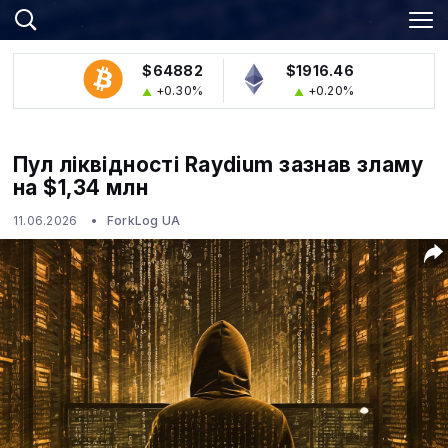
$64882
$1916.46
+0.30%
+0.20%
Пул ліквідності Raydium зазнав зламу
на $1,34 млн
11.06.2026
ForkLog UA