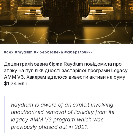
#dex
#raydium
#кібербезпека
#кіберзлочини
Децентралізована біржа Raydium повідомила про
атаку на пул ліквідності застарілої програми Legacy
AMM V3. Хакерам вдалося вивести активи на суму
$1,34 млн.
Raydium is aware of an exploit involving
unauthorized removal of liquidity from its
legacy AMM V3 program which was
previously phased out in 2021.