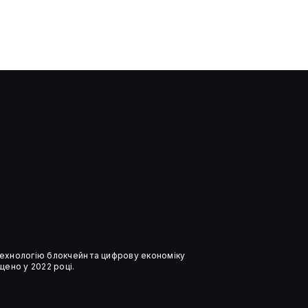
Криптопроєкти принесли
Трампу понад $1,4 млрд —
декларація
 технологію блокчейн та цифрову економіку
ено у 2022 році.