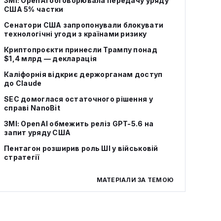
ЗМІ: OpenAI обговорювала передачу уряду
США 5% частки
Сенатори США запропонували блокувати
технологічні угоди з країнами ризику
Криптопроєкти принесли Трампу понад
$1,4 млрд — декларація
Каліфорнія відкриє держорганам доступ
до Claude
SEC домоглася остаточного рішення у
справі NanoBit
ЗМІ: OpenAI обмежить реліз GPT-5.6 на
запит уряду США
Пентагон розширив роль ШІ у військовій
стратегії
МАТЕРІАЛИ ЗА ТЕМОЮ