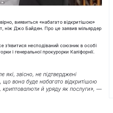
вірно, виявиться «набагато відкритішою»
ют, ніж Джо Байден. Про це заявив мільярдер
же з’явитися несподіваний союзник в особі
орки і генеральної прокурорки Каліфорнії.
е які, звісно, не підтверджені
е, що вона буде набагато відкритішою
], криптовалюти й уряду як послуги», —