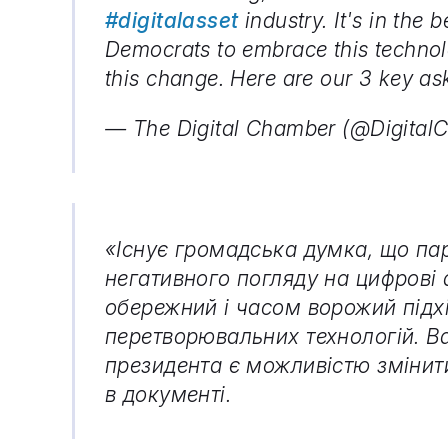
#digitalasset
industry. It's in the 
Democrats to embrace this technol
this change. Here are our 3 key as
— The Digital Chamber (@Digita
«Існує громадська думка, що пар
негативного погляду на цифрові 
обережний і часом ворожий підхі
перетворювальних технологій. В
президента є можливістю змінит
в документі.