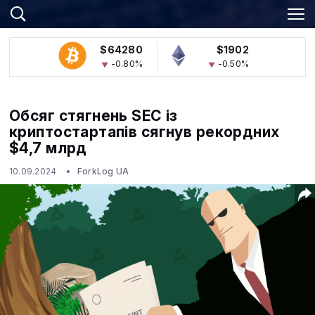
$64280
$1902
-0.80%
-0.50%
Обсяг стягнень SEC із
криптостартапів сягнув рекордних
$4,7 млрд
10.09.2024
ForkLog UA