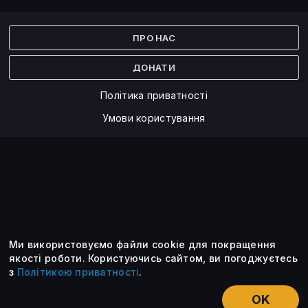
Facebook
Twitter
ПРО НАС
ДОНАТИ
Політика приватності
Умови користування
Ми використовуємо файли cookie для покращення
©2014 — 2026
якості роботи.
Користуючись сайтом, ви погоджуєтесь
з
Політикою приватності
.
Усі опубліковані матеріали належать ForkLog. Ви можете
передруковувати їх тільки після узгодження із редакцією та
OK
вказанням активного посилання на ForkLog.
НОВИНИ
ЕКСКЛЮЗИВ
ЕСЕ
КУРСИ КРИПТОВАЛЮТ