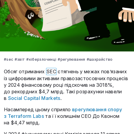
#sec
#звіт
#кіберзлочинці
#регулювання
#шахрайство
Обсяг отриманих
SEC
стягнень у межах пов’язаних
із цифровими активами правозастосовчих процесів
у 2024 фінансовому році підскочив на 3018%,
до рекордних $4,7 млрд. Такі розрахунки навели
в
Social Capital Markets
.
Насамперед цьому сприяло
врегулювання спору
з Terraform Labs
та її колишнім CEO До Квоном
на $4,47 млрд.