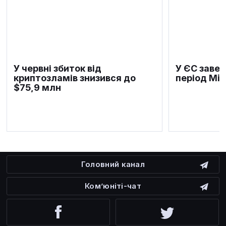
У червні збиток від
У ЄС заве
криптозламів знизився до
період Mi
$75,9 млн
Головний канал
Ком’юніті-чат