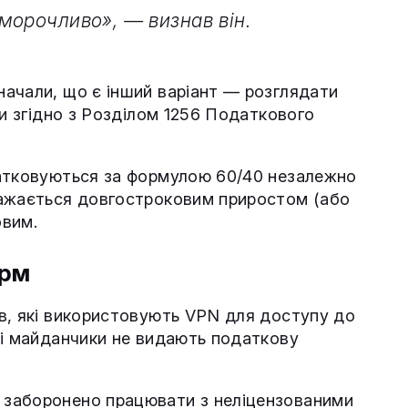
морочливо», — визнав він.
начали, що є інший варіант — розглядати
ти згідно з Розділом 1256 Податкового
датковуються за формулою 60/40 незалежно
важається довгостроковим приростом (або
овим.
орм
в, які використовують VPN для доступу до
кі майданчики не видають податкову
 заборонено працювати з неліцензованими