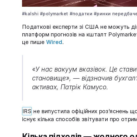
#kalshi
#polymarket
#податки
#ринки передбач
Податкові експерти зі США не можуть ді
платформ прогнозів на кшталт Polymarket 
це пише
Wired
.
«У нас вакуум вказівок. Це стави
становище», — відзначив бухгалт
активах, Патрік Камусо.
IRS
не випустила офіційних роз’яснень щ
існує кілька способів звітувати про отри
Кілька підходів — жодного 