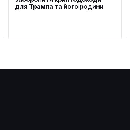
для Трампа та його родини
Криптопроєкти принесли
Трампу понад $1,4 млрд —
декларація