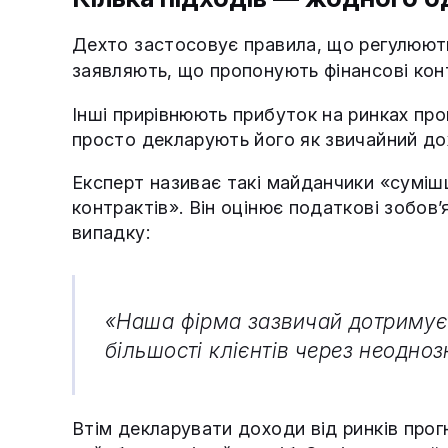
Дехто застосовує правила, що регулюють
заявляють, що пропонують фінансові кон
Інші прирівнюють прибуток на ринках прог
просто декларують його як звичайний дох
Експерт називає такі майданчики «сумішш
контрактів». Він оцінює податкові зобов
випадку:
«Наша фірма зазвичай дотримуєт
більшості клієнтів через неодно
Втім декларувати доходи від ринків прогн