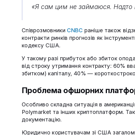
«Я сам цим не займаюся. Надто 
Співрозмовники
CNBC
раніше також відз
контракти ринків прогнозів як інструмен
кодексу США.
У такому разі прибуток або збиток опо
від строку утримання контракту: 60% в
збитком) капіталу, 40% — короткострок
Проблема офшорних платф
Особливо складна ситуація в американці
Polymarket та інших криптоплатформ. Та
документацію.
Юридично користувачам зі США загалом