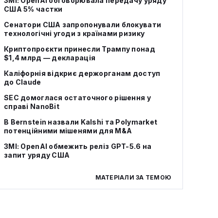
ЗМІ: OpenAI обговорювала передачу уряду
США 5% частки
Сенатори США запропонували блокувати
технологічні угоди з країнами ризику
Криптопроєкти принесли Трампу понад
$1,4 млрд — декларація
Каліфорнія відкриє держорганам доступ
до Claude
SEC домоглася остаточного рішення у
справі NanoBit
В Bernstein назвали Kalshi та Polymarket
потенційними мішенями для M&A
ЗМІ: OpenAI обмежить реліз GPT-5.6 на
запит уряду США
МАТЕРІАЛИ ЗА ТЕМОЮ