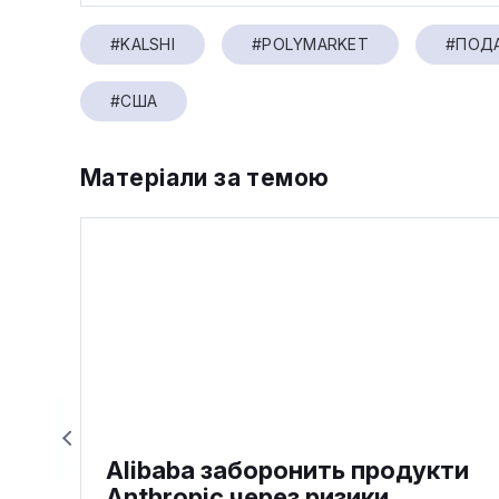
#KALSHI
#POLYMARKET
#ПОД
#США
Матеріали за темою
Alibaba заборонить продукти
Anthropic через ризики