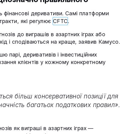
 фінансові деривативи. Самі платформи
тракти, які регулює
CFTC
.
нозів до виграшів в азартних іграх або
ід і сподіваються на краще, заявив Камусо.
ю парі, деривативів і інвестиційних
’язання клієнтів у кожному конкретному
ься більш консервативної позиції для
значність багатьох податкових правил».
озів як виграші в азартних іграх —