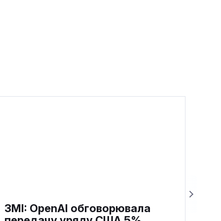
ЗМІ: OpenAI обговорювала
передачу уряду США 5%