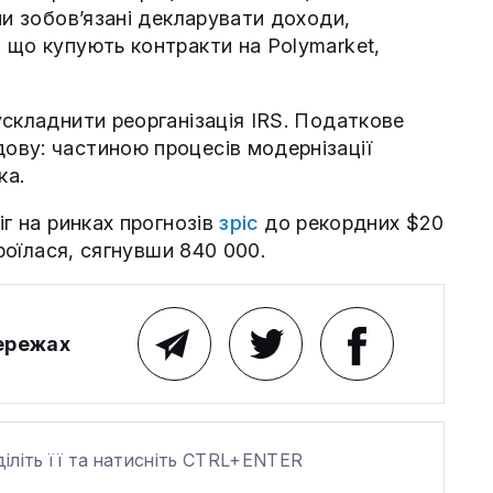
ни зобов’язані декларувати доходи,
 що купують контракти на Polymarket,
ускладнити реорганізація IRS. Податкове
ову: частиною процесів модернізації
ка.
іг на ринках прогнозів
зріс
до рекордних $20
троїлася, сягнувши 840 000.
мережах
діліть її та натисніть CTRL+ENTER