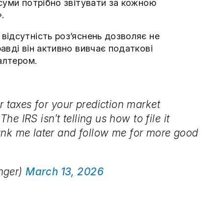
суми потрібно звітувати за кожною
.
відсутність роз’яснень дозволяє не
авді він активно вивчає податкові
галтером.
r taxes for your prediction market
The IRS isn’t telling us how to file it
ank me later and follow me for more good
nger)
March 13, 2026