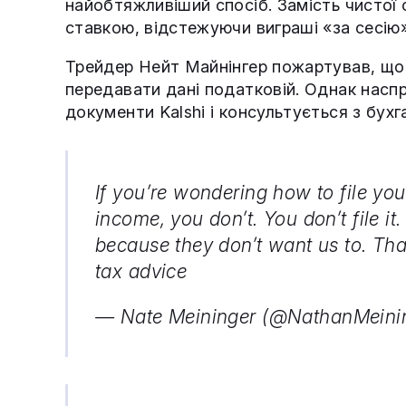
найобтяжливіший спосіб. Замість чистої 
ставкою, відстежуючи виграші «за сесію»
Трейдер Нейт Майнінгер пожартував, що 
передавати дані податковій. Однак наспр
документи Kalshi і консультується з бух
If you’re wondering how to file you
income, you don’t. You don’t file it. 
because they don’t want us to. Th
tax advice
— Nate Meininger (@NathanMeini