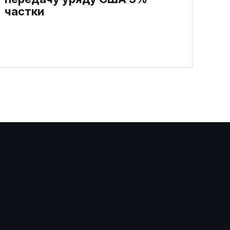
частки
Каліфорнія відкриє
держорганам доступ до
Claude