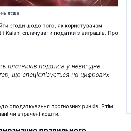
ень
#сша
йти згоди щодо того, як користувачам
і Kalshi сплачувати податки з виграшів. Про
ть платників податків у невигідне
ер, що спеціалізується на цифрових
одо оподаткування прогнозних ринків. Втім
мані чи втрачені кошти.
однозначно правильного