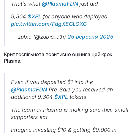
That’s what
@PlasmaFDN
just did
9,304
$XPL
for anyone who deployed
pic.twitter.com/FdgXEGLOXG
— zubic (@zubic_eth)
25 вересня 2025
Криптоспільнота позитивно оцінила цей крок
Plasma.
Even if you deposited $1 into the
@PlasmaFDN
Pre-Sale you received an
additional 9,304
$XPL
tokens
The team at Plasma is making sure their small
supporters eat
Imagine investing $10 & getting $9,000 in