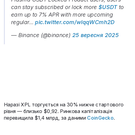
can stay subscribed or lock more
$USDT
to
earn up to 7% APR with more upcoming
regular…
pic.twitter.com/wlqqWCmh2D
— Binance (@binance)
25 вересня 2025
Наразі XPL торгується на 30% нижче стартового
рівня — близько $0,92. Ринкова капіталізація
перевищила $1,4 млрд, за даними
CoinGecko
.