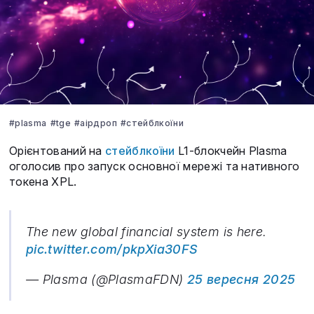
#plasma
#tge
#аірдроп
#стейблкоїни
Орієнтований на
стейблкоїни
L1-блокчейн Plasma
оголосив про запуск основної мережі та нативного
токена XPL.
The new global financial system is here.
pic.twitter.com/pkpXia30FS
— Plasma (@PlasmaFDN)
25 вересня 2025