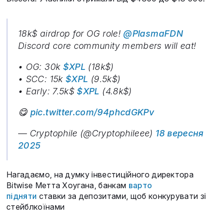
18k$ airdrop for OG role!
@PlasmaFDN
Discord core community members will eat!
• OG: 30k
$XPL
(18k$)
• SCC: 15k
$XPL
(9.5k$)
• Early: 7.5k$
$XPL
(4.8k$)
😋
pic.twitter.com/94phcdGKPv
— Cryptophile (@Cryptophileee)
18 вересня
2025
Нагадаємо, на думку інвестиційного директора
Bitwise Метта Хоугана, банкам
варто
підняти
ставки за депозитами, щоб конкурувати зі
стейблкоїнами