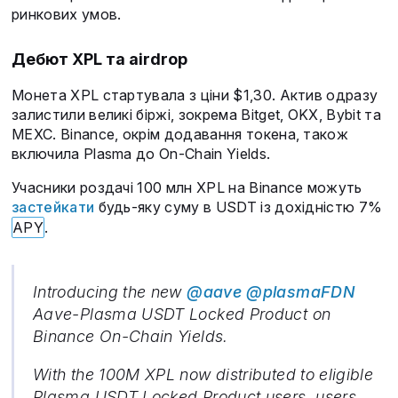
ринкових умов.
Дебют XPL та аirdrop
Монета XPL стартувала з ціни $1,30. Актив одразу
залистили великі біржі, зокрема Bitget, OKX, Bybit та
MEXC. Binance, окрім додавання токена, також
включила Plasma до On-Chain Yields.
Учасники роздачі 100 млн XPL на Binance можуть
застейкати
будь-яку суму в USDT із дохідністю 7%
APY
.
Introducing the new
@aave
@plasmaFDN
Aave-Plasma USDT Locked Product on
Binance On-Chain Yields.
With the 100M XPL now distributed to eligible
Plasma USDT Locked Product users, users