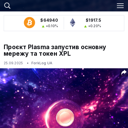
$64940
$1917.5
+0.10%
+0.20%
Проєкт Plasma запустив основну
мережу та токен XPL
25.09.2025
ForkLog UA