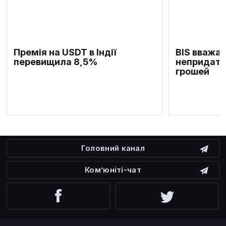
Премія на USDT в Індії
BIS вважає
перевищила 8,5%
непридатн
грошей
Головний канал
Ком’юніті-чат
Facebook
Twitter