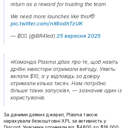
return as a reward for trusting the team
We need more launches like this🫡
pic.twitter.com/nX6odhTzUK
— ₿🧞‍♂️ (@BR4ted)
25 вересня 2025
«Команда Plasma дбає про те, щоб навіть
дрібні інвестори отримали вигоду. Уявіть:
вклали $10, а у відповідь за довіру
отримали кілька тисяч. Нам потрібно
більше таких запусків», — зазначив один із
користувачів.
За даними деяких джерел, Plasma також
нарахувала безкоштовні XPL за активність у
Discord. Учасники отримали від $4800 до $18 000.