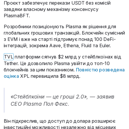
Проєкт забезпечує перекази USDT без комісій
завдяки власному механізму консенсусу
PlasmaBFT.
Розробники позиціонують Plasma як рішення для
глобальних грошових транзакцій. Блокчейн сумісний
з EVM і вже на старті підтримує понад 100 DeFi-
інтеграцій, зокрема Aave, Ethena, Fluid та Euler.
TVL
платформи сягнув $2 млрд у стейблкоїнах від
Tether. Це дозволило Plasma увійти до топ-10
блокчейнів за цим показником.
Повністю розведена
оцінка
XPL перевищила $8 млрд.
«Стейблкоїни — це гроші 2.0», — заявив
CEO Plasma Пол Фекс.
Він підкреслив, що доступ до долара розширює
інвестиційні можливості незалежно від місцевих