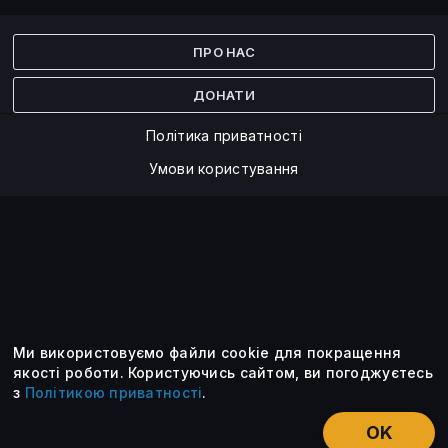
Facebook
Twitter
ПРО НАС
ДОНАТИ
Політика приватності
Умови користування
Ми використовуємо файли cookie для покращення
©2014 — 2026
якості роботи.
Користуючись сайтом, ви погоджуєтесь
з
Політикою приватності
.
Усі опубліковані матеріали належать ForkLog. Ви можете
передруковувати їх тільки після узгодження із редакцією та
OK
вказанням активного посилання на ForkLog.
НОВИНИ
ЕКСКЛЮЗИВ
ЕСЕ
КУРСИ КРИПТОВАЛЮТ