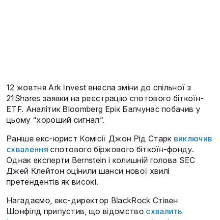
12 жовтня Ark Invest внесла зміни до спільної з
21Shares заявки на реєстрацію спотового біткоїн-
ETF. Аналітик Bloomberg Ерік Балчунас побачив у
цьому “хороший сигнал”.
Раніше екс-юрист Комісії Джон Рід Старк
виключив
схвалення
спотового біржового біткоїн-фонду.
Однак експерти Bernstein і колишній голова SEC
Джей Клейтон оцінили шанси нової хвилі
претендентів як високі.
Нагадаємо, екс-директор BlackRock Стівен
Шонфілд припустив, що відомство
схвалить