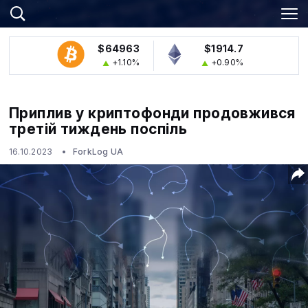
$64963
$1914.7
+1.10%
+0.90%
Приплив у криптофонди продовжився
третій тиждень поспіль
16.10.2023
ForkLog UA