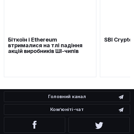
Біткоїн і Ethereum
SBI Crypto
втрималися на тлі падіння
акцій виробників ШІ-чипів
Головний канал
Ком’юніті-чат