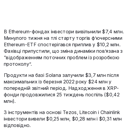
В Ethereum-фондах інвестори вивільнили $7,4 млн.
Минулого тижня на тлі старту торгів ф’ючерсними
Ethereum-ETF спостерігався приплив у $10,2 млн.
Фахівці припустили, що зміна динаміки пов’язана з
“відображенням поточних проблем із розробкою
протоколу”.
Продукти на базі Solana залучили $3,7 млн після
максимальних із березня 2022 року $24 млн у
попередній звітний період. Надходження в XRP-
фонди продовжилися 25 тиждень поспіль ($0,42
млн).
З інструментів на основі Tezos, Litecoin і Chainlink
інвестори вивели $0,25 млн, $0,28 млн і $0,31 млн
відповідно.