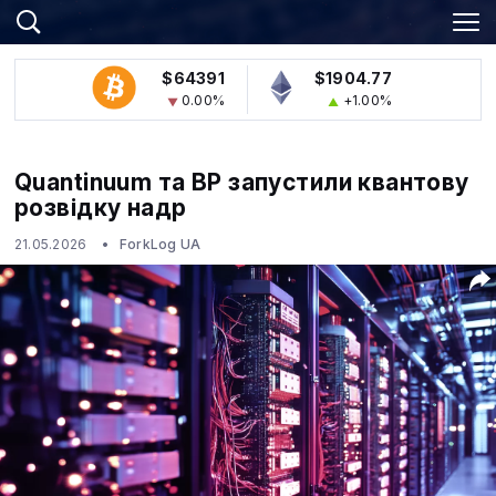
$64391
$1904.77
0.00%
+1.00%
Quantinuum та BP запустили квантову
розвідку надр
21.05.2026
ForkLog UA