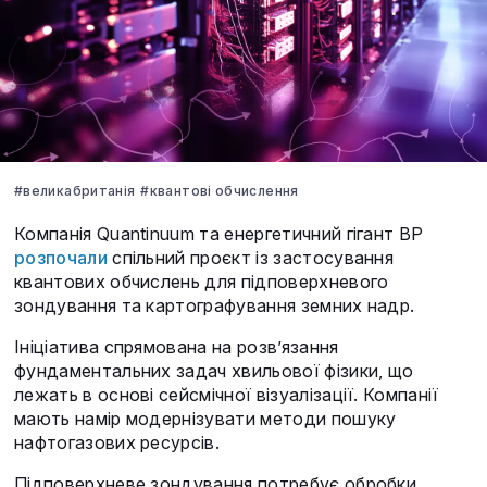
#великабританія
#квантові обчислення
Компанія Quantinuum та енергетичний гігант BP
розпочали
спільний проєкт із застосування
квантових обчислень для підповерхневого
зондування та картографування земних надр.
Ініціатива спрямована на розв’язання
фундаментальних задач хвильової фізики, що
лежать в основі сейсмічної візуалізації. Компанії
мають намір модернізувати методи пошуку
нафтогазових ресурсів.
Підповерхневе зондування потребує обробки