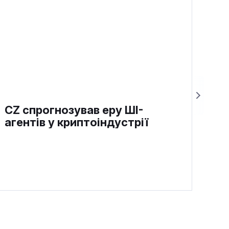
CZ спрогнозував еру ШІ-
агентів у криптоіндустрії