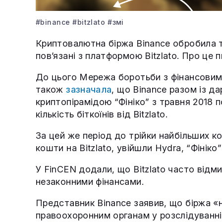
#binance
#bitzlato
#змі
Криптовалютна біржа Binance обробила т
пов’язані з платформою Bitzlato. Про це
До цього Мережа боротьби з фінансовим
також
зазначала
, що Binance разом із д
криптопірамідою “Фініко” з травня 2018 
кількість біткоїнів від Bitzlato.
За цей же період до трійки найбільших к
кошти на Bitzlato, увійшли Hydra, “Фініко”
У FinCEN додали, що Bitzlato часто відми
незаконними фінансами.
Представник Binance заявив, що біржа 
правоохоронним органам у розслідуванні д