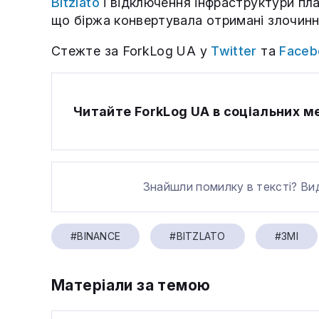
Bitzlato
і відключення інфраструктури пл
що біржа конвертувала отримані злочинн
Стежте за ForkLog UA у
Twitter
та
Faceb
Читайте ForkLog UA в соціальних 
Знайшли помилку в тексті? Ви
#BINANCE
#BITZLATO
#ЗМІ
Матеріали за темою