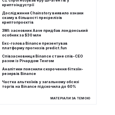
CZ спрогнозував еру ШІ-агентів у
криптоіндустрії
Дослідження Chainstory виявило ознаки
скаму в більшості пресрелізів
криптопроєктів
ЗМІ: засновник Aave придбав лондонський
особняк за $30 млн
Екс-голова Binance презентував
платформу прогнозів predict.fun
Співзасновниця Binance стане спів-CEO
разом із Річардом Тенгом
Аналітики пояснили скорочення біткоїн-
резервів Binance
Частка альткоїнів у загальному обсязі
торгів на Binance підскочила до 60%
МАТЕРІАЛИ ЗА ТЕМОЮ