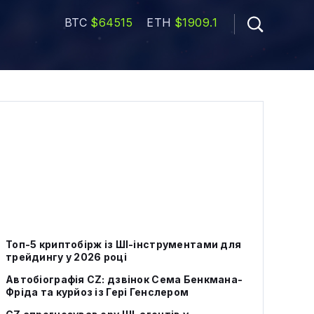
BTC
$64515
ETH
$1909.1
Топ-5 криптобірж із ШІ-інструментами для
трейдингу у 2026 році
Автобіографія CZ: дзвінок Сема Бенкмана-
Фріда та курйоз із Гері Генслером