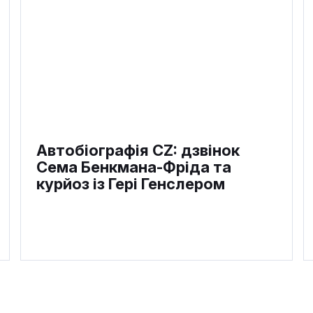
Автобіографія CZ: дзвінок
Сема Бенкмана-Фріда та
курйоз із Гері Генслером