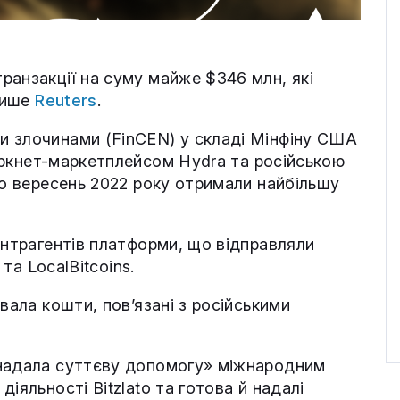
ранзакції на суму майже $346 млн, які
 пише
Reuters
.
и злочинами (FinCEN) у складі Мінфіну США
аркнет-маркетплейсом Hydra та російською
по вересень 2022 року отримали найбільшу
онтрагентів платформи, що відправляли
 та LocalBitcoins.
вала кошти, пов’язані з російськими
«надала суттєву допомогу» міжнародним
іяльності Bitzlato та готова й надалі