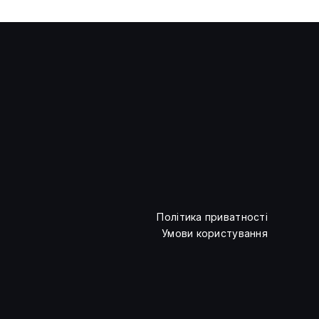
Екс-голова Binance
презентував платформу
прогнозів predict.fun
Політика приватності
Умови користування