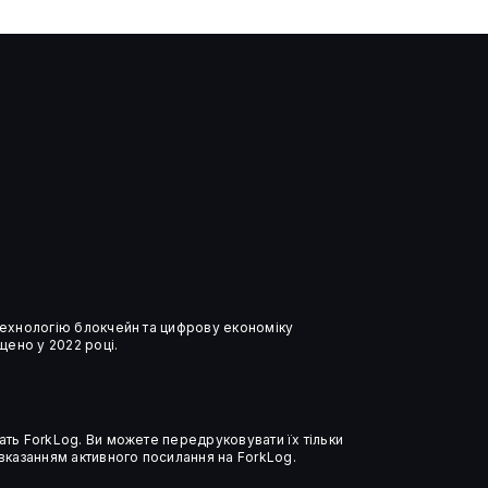
ЗМІ: засновник Aave придбав
лондонський особняк за $30
млн
 технологію блокчейн та цифрову економіку
ено у 2022 році.
ать ForkLog. Ви можете передруковувати їх тільки
 вказанням активного посилання на ForkLog.