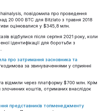
Chainalysis, повідомила про проведення
над 20 000 ВТС для Bitzlato з травня 2018
тиви оцінювалися у $345,8 млн.
азів відбулися після серпня 2021 року, коли
ної ідентифікації для боротьби з
.
ила про затримання засновника та
гкодимова за звинуваченнями у сприянні
ra відмили через платформу $700 млн. Крім
н злочинних коштів, отриманих внаслідок
ння представників топменеджменту