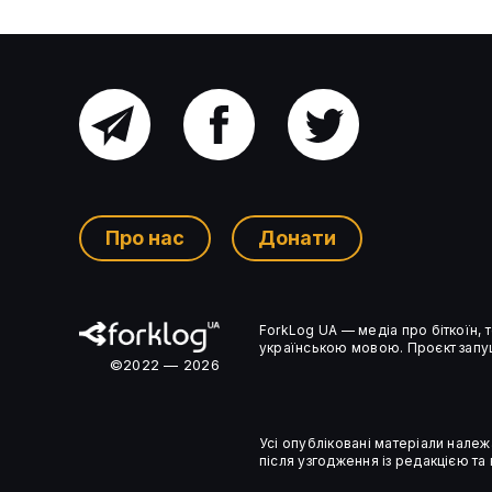
Головний
Facebook
Twitter
Дослідження Chainstory
канал
виявило ознаки скаму в
більшості пресрелізів
Про нас
Донати
криптопроєктів
Ком’юніті-
ForkLog UA — медіа про біткоїн,
чат
українською мовою. Проєкт запущ
©2022 — 2026
Усі опубліковані матеріали належ
після узгодження із редакцією та