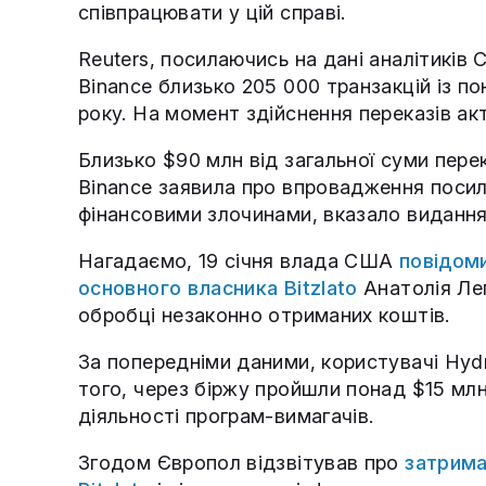
співпрацювати у цій справі.
Reuters, посилаючись на дані аналітиків 
Binance близько 205 000 транзакцій із по
року. На момент здійснення переказів ак
Близько $90 млн від загальної суми перек
Binance заявила про впровадження посиле
фінансовими злочинами, вказало видання
Нагадаємо, 19 січня влада США
повідом
основного власника Bitzlato
Анатолія Ле
обробці незаконно отриманих коштів.
За попередніми даними, користувачі Hyd
того, через біржу пройшли понад $15 мл
діяльності програм-вимагачів.
Згодом Європол відзвітував про
затрима