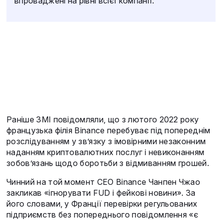
впроваджені на рівні всієї компанії.
Раніше ЗМІ повідомляли, що з лютого 2022 року
французька філія Binance перебуває під попереднім
розслідуванням у зв’язку з імовірними незаконним
наданням криптовалютних послуг і невиконанням
зобов’язань щодо боротьби з відмиванням грошей.
Чинний на той момент CEO Binance Чанпен Чжао
закликав «ігнорувати FUD і фейкові новини». За
його словами, у Франції перевірки регульованих
підприємств без попереднього повідомлення «є