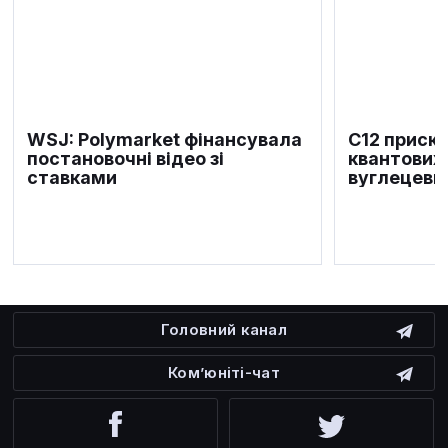
WSJ: Polymarket фінансувала
C12 приск
постановочні відео зі
квантових 
ставками
вуглецеви
Головний канал
Ком’юніті-чат