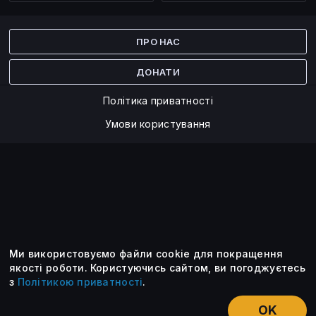
Facebook
Twitter
ПРО НАС
ДОНАТИ
Політика приватності
Умови користування
Ми використовуємо файли cookie для покращення
©2014 — 2026
якості роботи.
Користуючись сайтом, ви погоджуєтесь
з
Політикою приватності
.
Усі опубліковані матеріали належать ForkLog. Ви можете
передруковувати їх тільки після узгодження із редакцією та
OK
вказанням активного посилання на ForkLog.