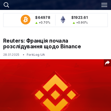
$64978
$1923.61
+0.70%
+0.90%
Reuters: Франція почала
розслідування щодо Binance
28.01.2025
ForkLog UA