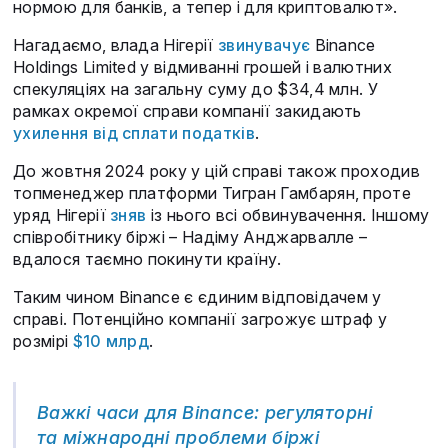
нормою для банків, а тепер і для криптовалют».
Нагадаємо, влада Нігерії
звинувачує
Binance
Holdings Limited у відмиванні грошей і валютних
спекуляціях на загальну суму до $34,4 млн. У
рамках окремої справи компанії закидають
ухилення від сплати податків
.
До жовтня 2024 року у цій справі також проходив
топменеджер платформи Тигран Гамбарян, проте
уряд Нігерії
зняв
із нього всі обвинувачення. Іншому
співробітнику біржі – Надіму Анджарвалле –
вдалося таємно покинути країну.
Таким чином Binance є єдиним відповідачем у
справі. Потенційно компанії загрожує штраф у
розмірі
$10 млрд
.
Важкі часи для Binance: регуляторні
та міжнародні проблеми біржі