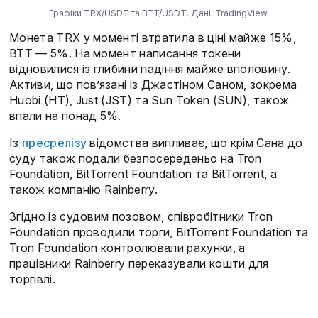
Графіки TRX/USDT та BTT/USDT. Дані: TradingView.
Монета TRX у моменті втратила в ціні майже 15%,
BTT — 5%. На момент написання токени
відновилися із глибини падіння майже вполовину.
Активи, що пов’язані із Джастіном Саном, зокрема
Huobi (HT), Just (JST) та Sun Token (SUN), також
впали на понад 5%.
Із
пресрелізу
відомства випливає, що крім Сана до
суду також подали безпосереденьо на Tron
Foundation, BitTorrent Foundation та BitTorrent, а
також компанію Rainberry.
Згідно із судовим позовом, співробітники Tron
Foundation проводили торги, BitTorrent Foundation та
Tron Foundation контролювали рахунки, а
працівники Rainberry переказували кошти для
торгівлі.