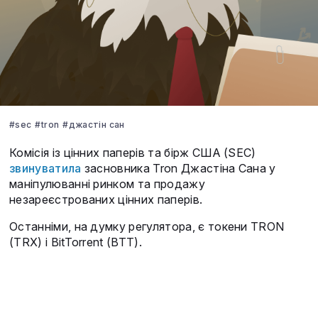
#sec
#tron
#джастін сан
Комісія із цінних паперів та бірж США (SEC)
звинуватила
засновника Tron Джастіна Сана у
маніпулюванні ринком та продажу
незареєстрованих цінних паперів.
Останніми, на думку регулятора, є токени TRON
(TRX) і BitTorrent (BTT).