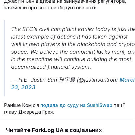
Джастін Сан відповів на звинувачення регулятора,
заявивши про їхню необґрунтованість.
The SEC’s civil complaint earlier today is just th
latest example of actions it has taken against
well known players in the blockchain and crypto
space. We believe the complaint lacks merit, a
in the meantime will continue building the most
decentralized financial system.
— H.E. Justin Sun 孙宇晨 (@justinsuntron)
Marc
23, 2023
Раніше Комісія
подала до суду на SushiSwap
та її
главу Джареда Грея.
Читайте ForkLog UA в соціальних