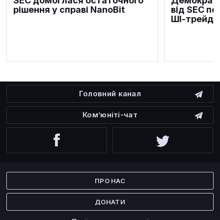
SEC домоглася остаточного
Демократ
рішення у справі NanoBit
від SEC по
ШІ‑трейди
Головний канал
Ком’юніті-чат
Facebook
Twitter
ПРО НАС
ДОНАТИ