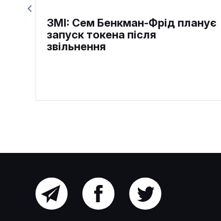
ЗМІ: Сем Бенкман-Фрід планує
запуск токена після
звільнення
Головний
Facebook
Twitter
Ексочільниця Alameda