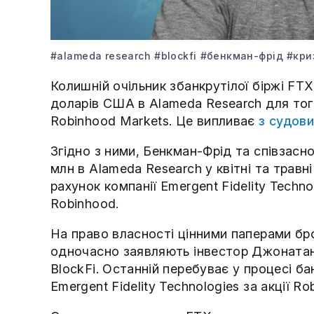
#alameda research
#blockfi
#бенкман-фрід
#криз
Колишній очільник збанкрутілої біржі FT
доларів США в Alameda Research для тог
Robinhood Markets. Це випливає
з судов
Згідно з ними, Бенкман-Фрід та співзасн
млн в Alameda Research у квітні та травн
рахунок компанії Emergent Fidelity Techno
Robinhood.
На право власності цінними паперами бро
одночасно заявляють інвестор Джонатан
BlockFi. Останній перебуває у процесі б
Emergent Fidelity Technologies за акції Ro