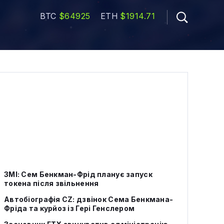
BTC
$64925
ETH
$1914.71
ЗМІ: Сем Бенкман-Фрід планує запуск
токена після звільнення
Автобіографія CZ: дзвінок Сема Бенкмана-
Фріда та курйоз із Гері Генслером