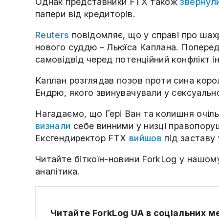
Однак представники FTX також
звернул
папери від кредиторів.
Reuters
повідомляє, що у справі про ша
нового суддю – Льюїса Каплана. Попере
самовідвід черед потенційний конфлікт ін
Каплан розглядав позов проти сина корол
Ендрю, якого звинувачували у сексуальн
Нагадаємо, що Гері Ван та колишня очіл
визнали
себе винними у низці правопоруш
Ексгендиректор FTX
вийшов
під заставу 
Читайте біткоїн-новини ForkLog у нашо
аналітика.
Читайте ForkLog UA в соціальних 