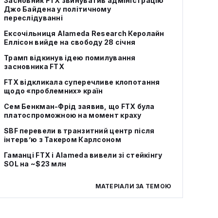
Засновник FTX звинуватив адміністрацію
Джо Байдена у політичному
переслідуванні
Ексочільниця Alameda Research Керолайн
Еллісон вийде на свободу 28 січня
Трамп відкинув ідею помилування
засновника FTX
FTX відкликала суперечливе клопотання
щодо «проблемних» країн
Сем Бенкман-Фрід заявив, що FTX була
платоспроможною на момент краху
SBF перевели в транзитний центр після
інтерв’ю з Такером Карлсоном
Гаманці FTX і Alameda вивели зі стейкінгу
SOL на ~$23 млн
МАТЕРІАЛИ ЗА ТЕМОЮ