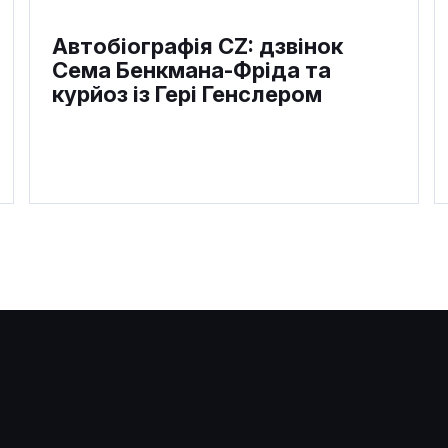
Автобіографія CZ: дзвінок
Сема Бенкмана-Фріда та
курйоз із Гері Генслером
Трамп відкинув ідею