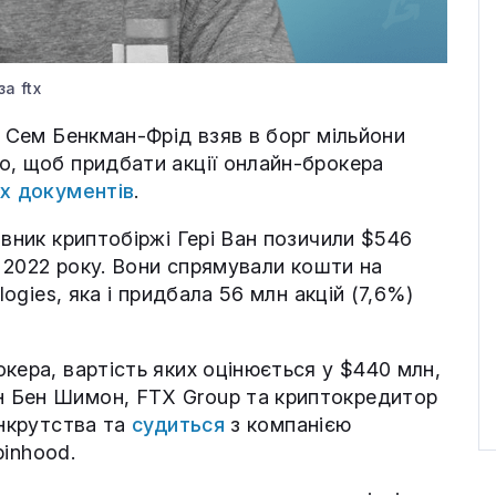
а ftx
X Сем Бенкман-Фрід взяв в борг мільйони
о, щоб придбати акції онлайн-брокера
их документів
.
овник криптобіржі Гері Ван позичили $546
і 2022 року. Вони спрямували кошти на
logies, яка і придбала 56 млн акцій (7,6%)
кера, вартість яких оцінюється у $440 млн,
 Бен Шимон, FTX Group та криптокредитор
анкрутства та
судиться
з компанією
binhood.