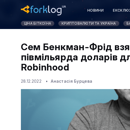
НОВИНИ
ЕКСКЛЮ
ЦІНА БІТКОЇНА
КРИПТОВАЛЮТИ ТА УКРАЇНА
Б
Сем Бенкман-Фрід взя
півмільярда доларів д
Robinhood
28.12.2022
Анастасія Бурцева