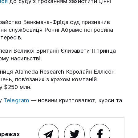
ися
до суду з проханням захистити цінні
храйство Бенкмана-Фріда суд призначив
дня службовиця Ронні Абрамс попросила
тересів.
еви Великої Британії Єлизавети ІІ принца
ому насильстві.
ьниця Alameda Research Керолайн Еллісон
ень, пов’язаних з крахом компаній.
у $250 млн.
му
Telegram
— новини криптовалют, курси та
мережах