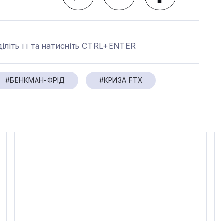
діліть її та натисніть CTRL+ENTER
#БЕНКМАН-ФРІД
#КРИЗА FTX