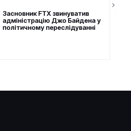
Засновник FTX звинуватив
адміністрацію Джо Байдена у
політичному переслідуванні
FTX відкликала суперечливе